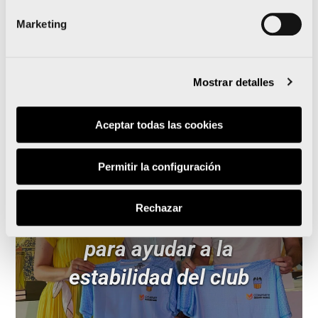
Marketing
Leer noticia
Mostrar detalles
Aceptar todas las cookies
El Maratón Valencia
Permitir la configuración
patrocinará al Valencia CA
Rechazar
de manera excepcional
para ayudar a la
estabilidad del club