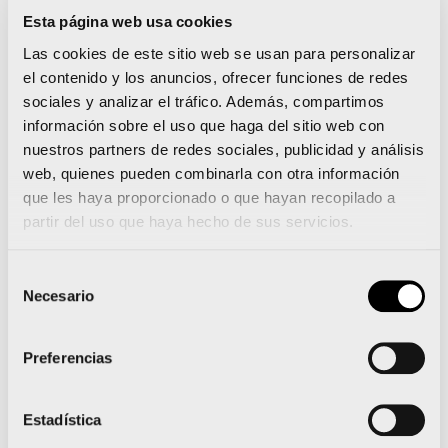
Sonrisas del Running: Carmen entrena y corre en
Esta página web usa cookies
Madrid, pero disfruta corriendo en Valencia
Las cookies de este sitio web se usan para personalizar
el contenido y los anuncios, ofrecer funciones de redes
sociales y analizar el tráfico. Además, compartimos
información sobre el uso que haga del sitio web con
Noticias relacionadas
nuestros partners de redes sociales, publicidad y análisis
web, quienes pueden combinarla con otra información
que les haya proporcionado o que hayan recopilado a
partir del uso que haya hecho de sus servicios.
La 15K Nocturna Valencia
Selección
Gana Energía presenta su
Necesario
de
camiseta oficial
consentimiento
Preferencias
sostenible e inspirada en
el Mediterráneo
Estadística