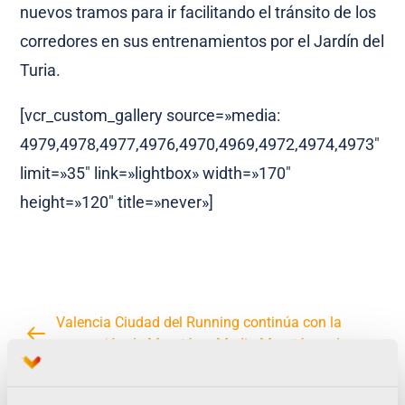
nuevos tramos para ir facilitando el tránsito de los
corredores en sus entrenamientos por el Jardín del
Turia.
[vcr_custom_gallery source=»media:
4979,4978,4977,4976,4970,4969,4972,4974,4973″
limit=»35″ link=»lightbox» width=»170″
height=»120″ title=»never»]
Valencia Ciudad del Running continúa con la
promoción de Maratón y Medio Maratón en las
Ferias de Berlín y Madrid