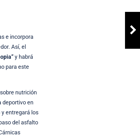
as e incorpora
or. Así, el
iopia”
y habrá
o para este
 sobre nutrición
a deportivo en
 y entregará los
paso del asfalto
 Cárnicas