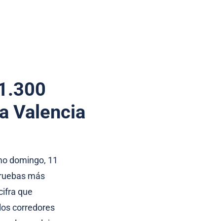
11.300
la Valencia
imo domingo, 11
pruebas más
cifra que
 los corredores