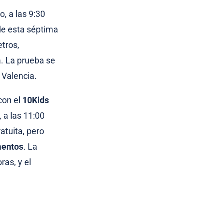
, a las 9:30
de esta séptima
tros,
. La prueba se
 Valencia.
con el
10Kids
 a las 11:00
ratuita, pero
mentos
. La
ras, y el