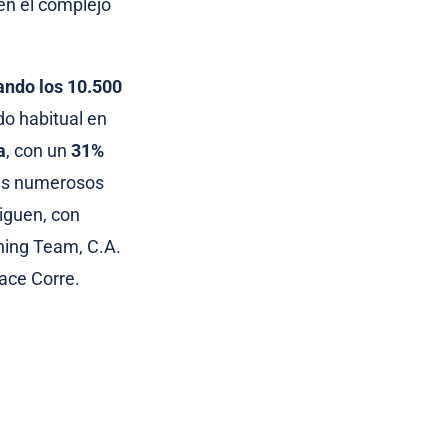
 en el complejo
ando los 10.500
do habitual en
a
, con un
31%
más numerosos
siguen, con
ning Team, C.A.
ace Corre.