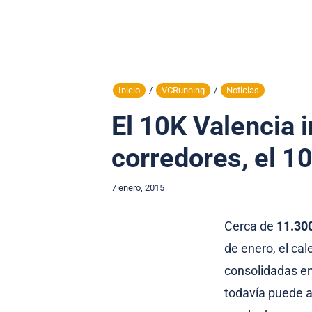
Inicio
/
VCRunning
/
Noticias
El 10K Valencia 
corredores, el 10
7 enero, 2015
Cerca de
11.30
de enero, el ca
consolidadas en
todavía puede am