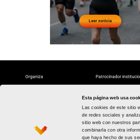
Leer noticia
Organiza
Patrocinador instituci
Esta página web usa cook
Las cookies de este sitio 
de redes sociales y analiz
sitio web con nuestros par
Maratón
Política de priv
combinarla con otra inform
Medio maratón
Términos y con
que haya hecho de sus ser