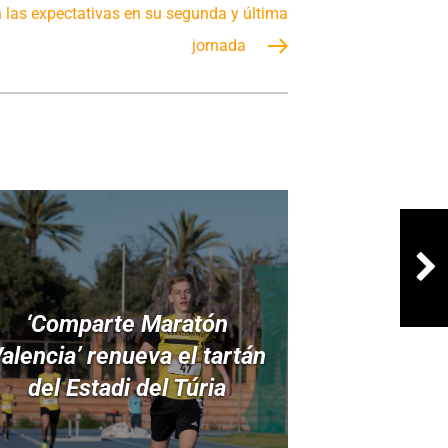
las expectativas en su segunda y última
jornada
‘Comparte Maratón
alencia’ renueva el tartán
del Estadi del Túria