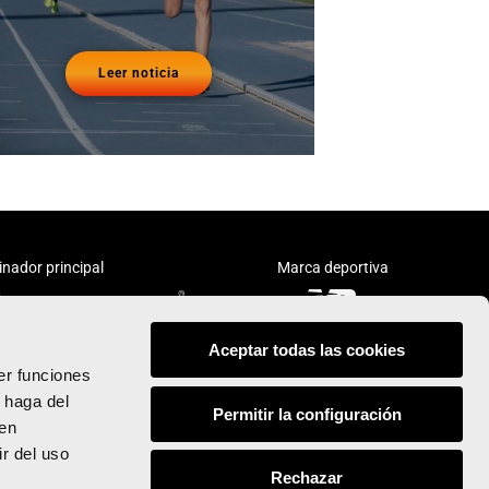
Leer noticia
inador principal
Marca deportiva
Aceptar todas las cookies
er funciones
 haga del
Permitir la configuración
den
Síguenos:
r del uso
Rechazar