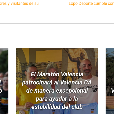
res y visitantes de su
Expo Deporte cumple con 
El Maratón Valencia
l
patrocinará al Valencia CA
o
de manera excepcional
V
para ayudar a la
estabilidad del club