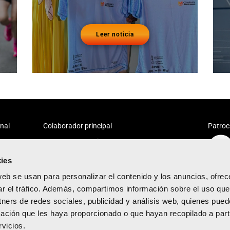
Leer noticia
onal
Colaborador principal
Patroc
ies
web se usan para personalizar el contenido y los anuncios, ofrec
ar el tráfico. Además, compartimos información sobre el uso que
tners de redes sociales, publicidad y análisis web, quienes pue
acidad
ación que les haya proporcionado o que hayan recopilado a parti
diciones
vicios.