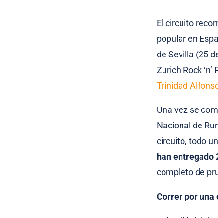
El circuito rec
popular en Espa
de Sevilla (25 d
Zurich Rock ‘n’ 
Trinidad Alfons
Una vez se compl
Nacional de Runn
circuito, todo u
han entregado 
completo de pr
Correr por una 