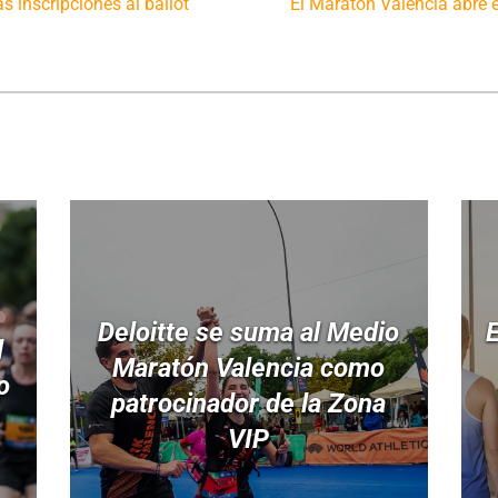
s inscripciones al ballot
El Maratón Valencia abre e
Deloitte se suma al Medio
E
l
Maratón Valencia como
o
patrocinador de la Zona
VIP