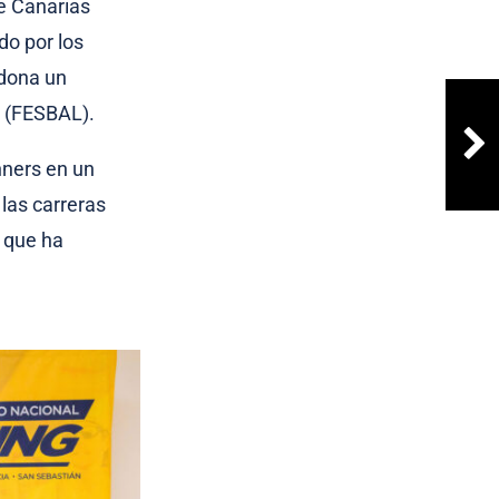
de Canarias
do por los
 dona un
s (FESBAL).
nners en un
 las carreras
o que ha