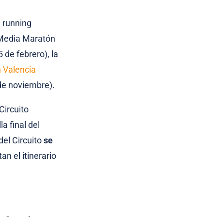
l running
 Media Maratón
 de febrero), la
 Valencia
de noviembre).
Circuito
a final del
del Circuito
se
n el itinerario