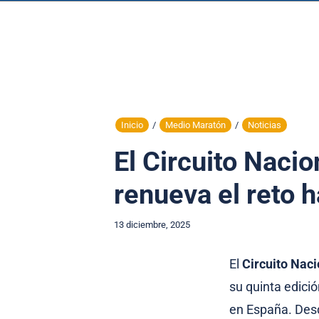
Inicio
/
Medio Maratón
/
Noticias
El Circuito Naci
renueva el reto 
13 diciembre, 2025
El
Circuito Nac
su quinta edici
en España. Desd