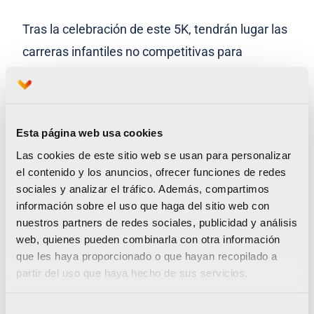
Tras la celebración de este 5K, tendrán lugar las
carreras infantiles no competitivas para
menores de 14 años. Como en ocasiones
anteriores, las pruebas ofrecen diferentes
distancias en función de la edad: 1 200 metros
Esta página web usa cookies
para la categoría infantil (niños nacidos en 2006
Las cookies de este sitio web se usan para personalizar
y 2007); 1 000 metros para la categoría alevín
el contenido y los anuncios, ofrecer funciones de redes
(nacidos en 2008 y 2009); 800 metros para la
sociales y analizar el tráfico. Además, compartimos
información sobre el uso que haga del sitio web con
categoría benjamín (nacidos en 2010 y 2011);
nuestros partners de redes sociales, publicidad y análisis
400 metros para la categoría pre –benjamín
web, quienes pueden combinarla con otra información
(nacidos en 2012 y 2013) y 200 metros para los
que les haya proporcionado o que hayan recopilado a
partir del uso que haya hecho de sus servicios.
menores de cinco años.
En la carrera popular Galápagos, primera carrera
Selección