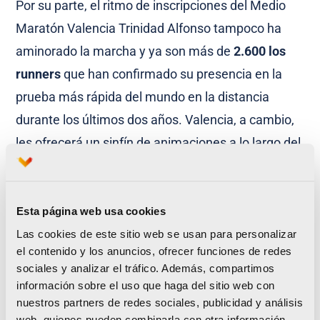
Por su parte, el ritmo de inscripciones del Medio
Maratón Valencia Trinidad Alfonso tampoco ha
aminorado la marcha y ya son más de
2.600 los
runners
que han confirmado su presencia en la
prueba más rápida del mundo en la distancia
durante los últimos dos años. Valencia, a cambio,
les ofrecerá un sinfín de animaciones a lo largo del
recorrido y un pueblo volcado con todos los
participantes.
Esta página web usa cookies
Estos datos de participación se han acrecentado
Las cookies de este sitio web se usan para personalizar
todavía más con la apertura de los
paquetes de
el contenido y los anuncios, ofrecer funciones de redes
sociales y analizar el tráfico. Además, compartimos
inscripciones con descuento
para las tres grandes
información sobre el uso que haga del sitio web con
carreras de la ciudad, Maratón, Medio Maratón y
nuestros partners de redes sociales, publicidad y análisis
10k Valencia Trinidad Alfonso. Las promociones,
web, quienes pueden combinarla con otra información