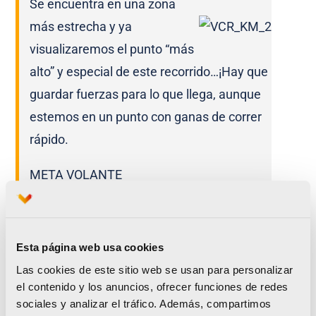
Se encuentra en una zona
más estrecha y ya
visualizaremos el punto “más
alto” y especial de este recorrido…¡Hay que
guardar fuerzas para lo que llega, aunque
estemos en un punto con ganas de correr
rápido.
META VOLANTE
Será aproximadamente en el km
2,8 de
carrera
y en una
subida circular que se
Esta página web usa cookies
puede hacer dura
y que ya se ha ganado el
Las cookies de este sitio web se usan para personalizar
nombre de “Scalextric”.
Ya me contaréis.
el contenido y los anuncios, ofrecer funciones de redes
sociales y analizar el tráfico. Además, compartimos
Recta de casi 1 kilómetro con