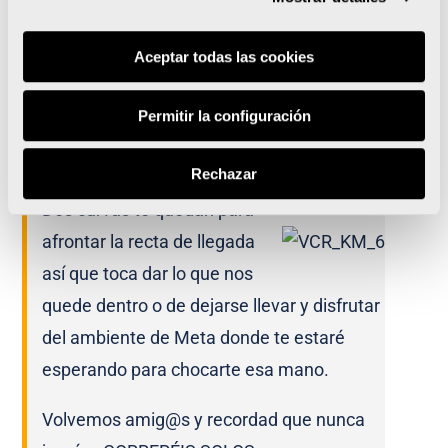
Llegamos al punto en el que
Aceptar todas las cookies
ya nos encontraremos
bordeando, en esta ocasión,
Permitir la configuración
el Barrio de San Isidro y ya muy cerquita
del final.
Rechazar
Dos curvas te quedan para
afrontar la recta de llegada
así que toca dar lo que nos
quede dentro o de dejarse llevar y disfrutar
del ambiente de Meta donde te estaré
esperando para chocarte esa mano.
Volvemos amig@s y recordad que nunca