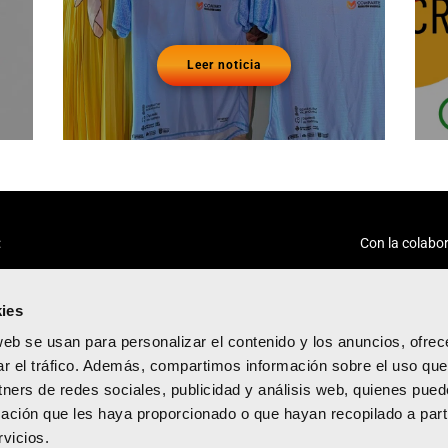
Leer noticia
:
Con la colabor
ies
web se usan para personalizar el contenido y los anuncios, ofrec
ar el tráfico. Además, compartimos información sobre el uso que
tners de redes sociales, publicidad y análisis web, quienes pue
acidad
ación que les haya proporcionado o que hayan recopilado a parti
diciones
vicios.