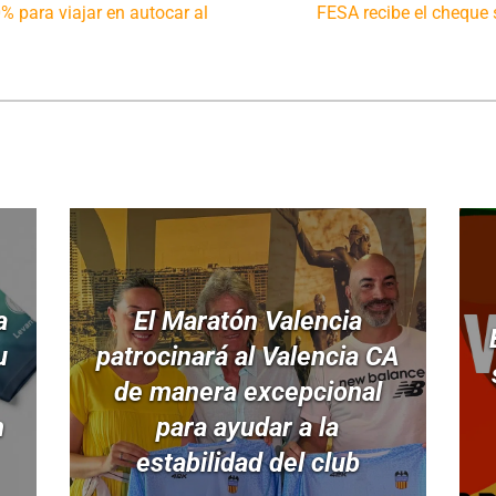
 para viajar en autocar al
FESA recibe el cheque s
a
El Maratón Valencia
u
patrocinará al Valencia CA
de manera excepcional
n
para ayudar a la
estabilidad del club