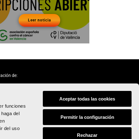
Leer noticia
ación de:
Aceptar todas las cookies
er funciones
 haga del
Permitir la configuración
den
Síguenos:
r del uso
Rechazar