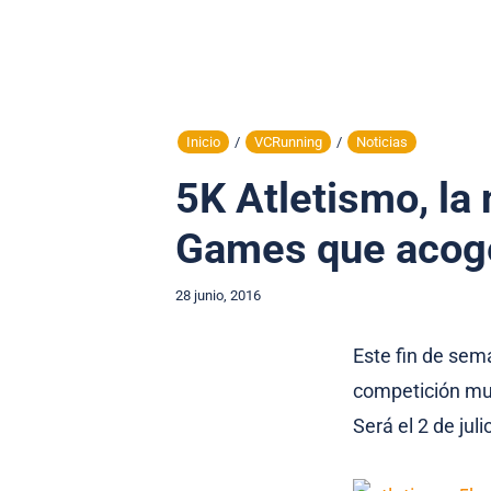
Inicio
/
VCRunning
/
Noticias
5K Atletismo, la
Games que acoger
28 junio, 2016
Este fin de seman
competición mult
Será el 2 de jul