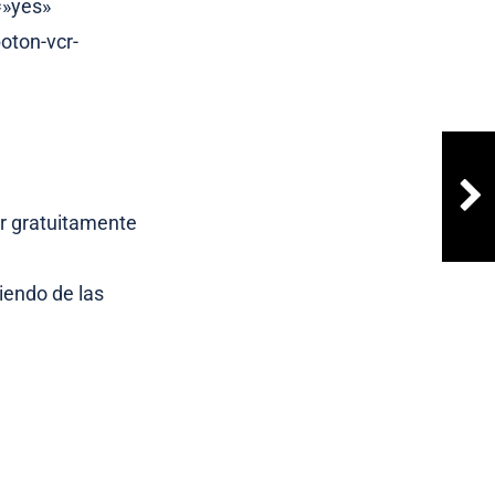
=»yes»
oton-vcr-
ir gratuitamente
siendo de las