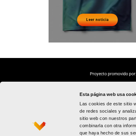
Leer noticia
Proyecto promovido por
Esta página web usa cook
Las cookies de este sitio 
de redes sociales y analiz
sitio web con nuestros par
Maratón
Política de priv
combinarla con otra inform
Medio maratón
Términos y con
que haya hecho de sus ser