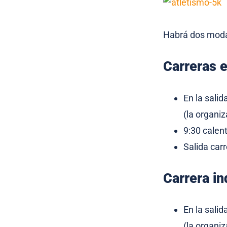
Habrá dos modal
Carreras 
En la sali
(la organiz
9:30 calen
Salida car
Carrera in
En la sali
(la organiz