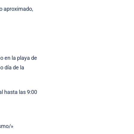
rio aproximado,
io en la playa de
o día de la
al hasta las 9:00
ismo/»