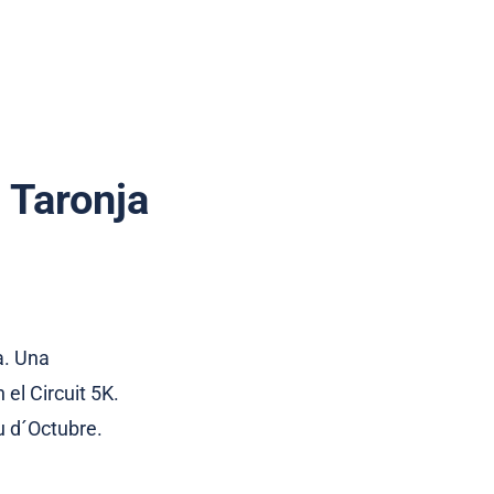
 Taronja
a. Una
el Circuit 5K.
ou d´Octubre.