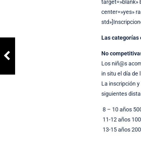
target=»blank»
center=»yes» r
std»]Inscripcio
Las categorías 
No competitiva
Los niñ@s acomp
in situ el día de
La inscripción y
siguientes dista
8 – 10 años 50
11-12 años 100
13-15 años 200