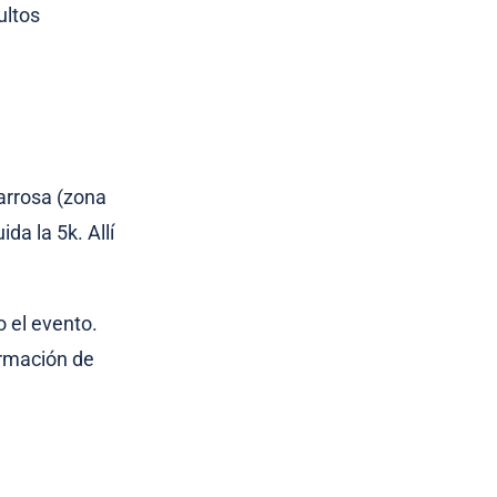
ultos
varrosa (zona
da la 5k. Allí
o el evento.
ormación de