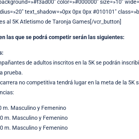
 background=»#f3ad00″ color=»#000000″ size=»10″ wide
adius=»20″ text_shadow=»0px 0px 0px #010101″ class=»b
nes al 5K Atletismo de Taronja Games[/vcr_button]
en las que se podrá competir serán las siguientes:
s:
añantes de adultos inscritos en la 5K se podrán inscrib
 la prueba.
 carrera no competitiva tendrá lugar en la meta de la 5K 
ncias:
0 m. Masculino y Femenino
0 m. Masculino y Femenino
0 m. Masculino y Femenino