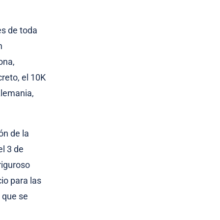
es de toda
n
ona,
creto, el 10K
Alemania,
ón de la
el 3 de
riguroso
io para las
a que se