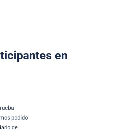
ticipantes en
prueba
ramos podido
dario de