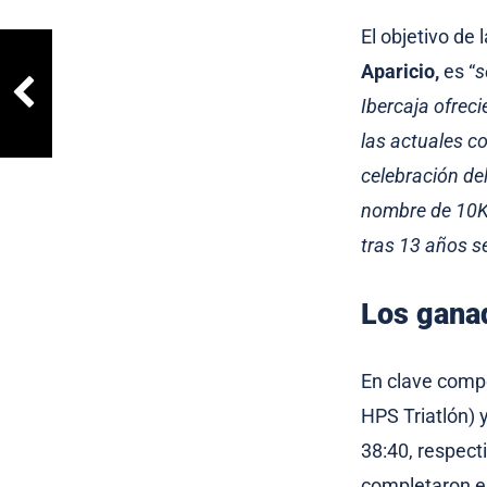
El objetivo de
Aparicio,
es “
s
Ibercaja ofreci
las actuales c
celebración del
nombre de 10K 
tras 13 años se
Los ganad
En clave compe
HPS Triatlón) 
38:40, respect
completaron el