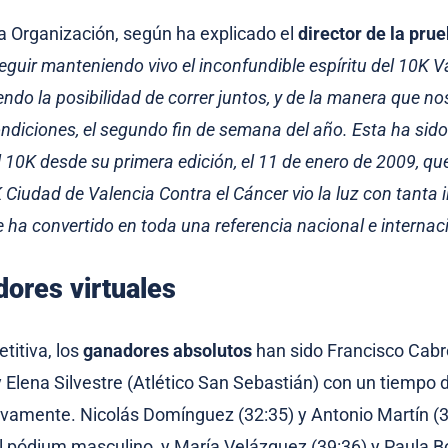
 la Organización, según ha explicado el
director de la prue
eguir manteniendo vivo el inconfundible espíritu del 10K V
endo la posibilidad de correr juntos, y de la manera que n
ondiciones, el segundo fin de semana del año. Esta ha sido
 10K desde su primera edición, el 11 de enero de 2009, que
Ciudad de Valencia Contra el Cáncer vio la luz con tanta i
 ha convertido en toda una referencia nacional e internaci
ores virtuales
titiva, los
ganadores absolutos
han sido Francisco Cabr
y Elena Silvestre (Atlético San Sebastián) con un tiempo 
ivamente. Nicolás Domínguez (32:35) y Antonio Martín (
 pódium masculino, y María Velázquez (39:36) y Paula B