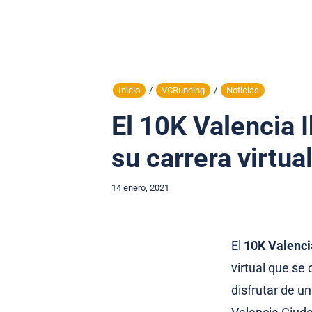
Inicio
/
VCRunning
/
Noticias
El 10K Valencia 
su carrera virtua
14 enero, 2021
El
10K Valenci
virtual que se
disfrutar de u