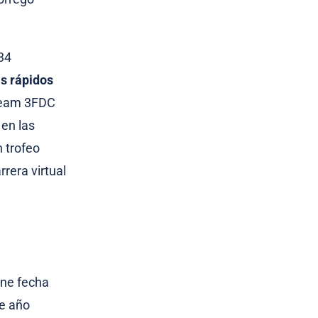
34
s rápidos
 Team 3FDC
 en las
 trofeo
rera virtual
ene fecha
te año