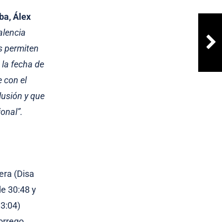
ba, Álex
alencia
os permiten
 la fecha de
 con el
lusión y que
onal”.
era (Disa
de 30:48 y
33:04)
orrego