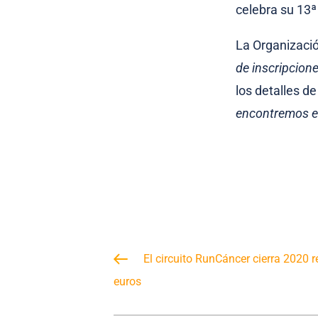
celebra su 13ª 
La Organizació
de inscripcion
los detalles de
encontremos en
El circuito RunCáncer cierra 2020
euros