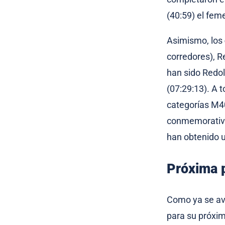
(40:59) el fe
Asimismo, los
corredores), 
han sido Redo
(07:29:13). A 
categorías M40
conmemorativo.
han obtenido 
Próxima p
Como ya se av
para su próxim