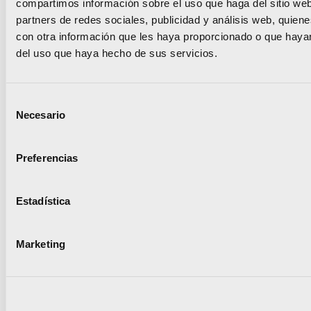
compartimos información sobre el uso que haga del sitio we
partners de redes sociales, publicidad y análisis web, quie
Betti Chepkemoi Kibet
KENIA
10Km 3
con otra información que les haya proporcionado o que hayan
(GER) 2
del uso que haya hecho de sus servicios.
Yitayish Mekonene
ETIOPIA
Medio M
Selección
Agidew
Københ
Necesario
de
consentimiento
Sarah Lahti
SUECIA
10km 31
Preferencias
2021
Estadística
Jasmijn Lau
HOLANDA
10.000m
(NED) 2
Marketing