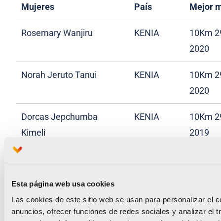
Mujeres
País
Mejor 
Rosemary Wanjiru
KENIA
10Km 29
2020
Norah Jeruto Tanui
KENIA
10Km 29
2020
Dorcas Jepchumba
KENIA
10Km 29
Kimeli
2019
Margaret Chelimo
KENIA
10Km 30
Kipkemboi
2020
Esta página web usa cookies
Las cookies de este sitio web se usan para personalizar el c
Sandra Felis Chebet Tuei
KENIA
10Km 30
anuncios, ofrecer funciones de redes sociales y analizar el t
2017