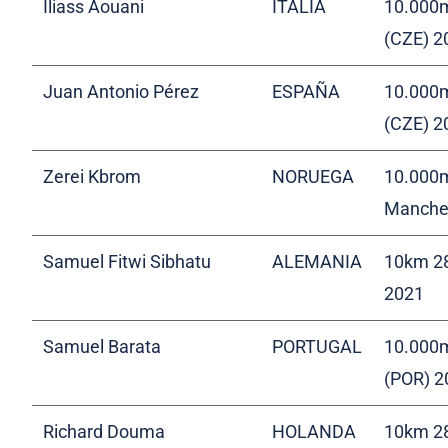
Iliass Aouani
ITALIA
10.000m
(CZE) 
Juan Antonio Pérez
ESPAÑA
10.000m
(CZE) 
Zerei Kbrom
NORUEGA
10.000m
Manche
Samuel Fitwi Sibhatu
ALEMANIA
10km 28
2021
Samuel Barata
PORTUGAL
10.000m
(POR) 
Richard Douma
HOLANDA
10km 28