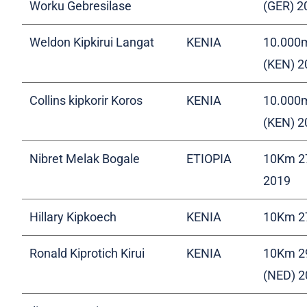
Worku Gebresilase
(GER) 
Weldon Kipkirui Langat
KENIA
10.000m
(KEN) 2
Collins kipkorir Koros
KENIA
10.000m
(KEN) 2
Nibret Melak Bogale
ETIOPIA
10Km 27
2019
Hillary Kipkoech
KENIA
10Km 27
Ronald Kiprotich Kirui
KENIA
10Km 2
(NED) 2