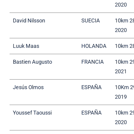
2020
David Nilsson
SUECIA
10km 28
2020
Luuk Maas
HOLANDA
10km 28
Bastien Augusto
FRANCIA
10km 29
2021
Jesús Olmos
ESPAÑA
10Km 29
2019
Youssef Taoussi
ESPAÑA
10km 29
2020