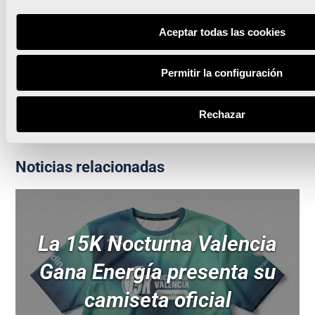
Valencia Ciudad del Running saborea el regreso de
las grandes carreras con la 15K Nocturna
Aceptar todas las cookies
València, primera ciudad en celebrar un
Campeonato de Europa de Triatlón tras la
Permitir la configuración
pandemia
Rechazar
Noticias relacionadas
La 15K Nocturna Valencia
Gana Energía presenta su
camiseta oficial