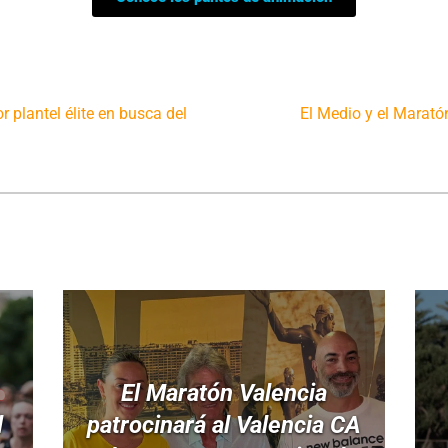
 plantel élite en busca del
El Medio y el Marató
El Maratón Valencia
l
patrocinará al Valencia CA