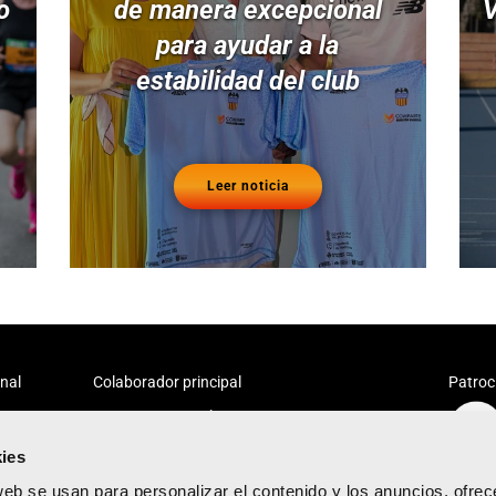
o
de manera excepcional
V
para ayudar a la
estabilidad del club
Leer noticia
onal
Colaborador principal
Patroc
ies
web se usan para personalizar el contenido y los anuncios, ofrec