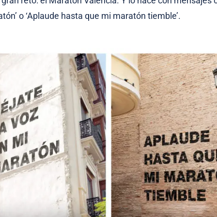
 gran reto: el Maratón Valencia. Y lo hace con mensajes 
tón’ o ‘Aplaude hasta que mi maratón tiemble’.