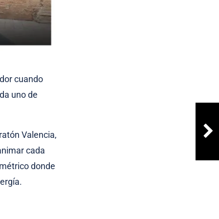
edor cuando
ada uno de
.
ratón Valencia,
 animar cada
lométrico donde
ergía.