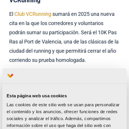
VCRunning
El
Club VCRunning
sumará en 2025 una nueva
cita en la que los corredores y voluntarios
podrán sumar su participación. Será el 10K Pas
Ras al Port de Valencia, una de las clásicas de la
ciudad del running y que permitirá cerrar el año
corriendo su prueba homologada.
De esta forma, sumarán los puntos y
participaciones en las ocho citas del Circuito
Caixa Popular, el 10K Valencia Ibercaja y su 5K
Esta página web usa cookies
Valencia Vamos, la 15K Nocturna, el Medio y
Las cookies de este sitio web se usan para personalizar
Maratón Valencia y el 10K Pas Ras, siendo un
el contenido y los anuncios, ofrecer funciones de redes
sociales y analizar el tráfico. Además, compartimos
total de 14 pruebas puntuables durante el año
información sobre el uso que haga del sitio web con