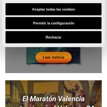
Gana Energía presenta su
Aceptar todas las cookies
camiseta oficial
sostenible e inspirada en
Permitir la configuración
el Mediterráneo
Rechazar
Leer noticia
El Maratón Valencia