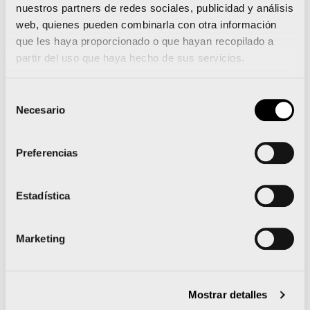
2025.
nuestros partners de redes sociales, publicidad y análisis
web, quienes pueden combinarla con otra información
que les haya proporcionado o que hayan recopilado a
partir del uso que haya hecho de sus servicios.
El Medio Maratón Valencia agota dorsales y el
Maratón llena más del 70% de sus plazas
Selección
Necesario
de
El Circuito de Carreras Populares de la Ciudad de
consentimiento
Valencia celebra su XX aniversario
Preferencias
Estadística
Noticias relacionadas
Marketing
La 15K Nocturna Valencia
Mostrar detalles