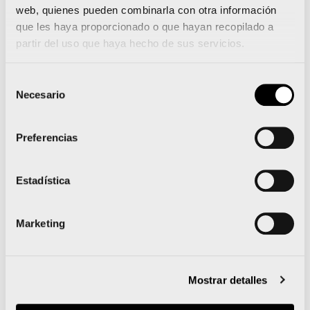
web, quienes pueden combinarla con otra información
que les haya proporcionado o que hayan recopilado a
partir del uso que haya hecho de sus servicios.
Selección
Más información
Necesario
de
consentimiento
Preferencias
Paco Borao y Luis Cort son miembros de la
comisión internacional para prevenir brotes de
Estadística
COVID-19 en eventos masivos y planificar la vuelta
Nueva camiseta de entrenamiento Valencia I’m
Marketing
Coming de Luanvi
Mostrar detalles