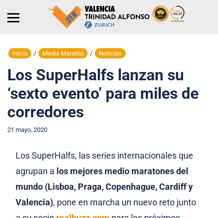
Inicio
/
Medio Maratón
/
Noticias
Los SuperHalfs lanzan su
‘sexto evento’ para miles de
corredores
21 mayo, 2020
Los SuperHalfs, las series internacionales que
agrupan a
los mejores medio maratones del
mundo (Lisboa, Praga, Copenhague, Cardiff y
Valencia)
, pone en marcha un nuevo reto junto
a su socio
realbuzz.com
para los próximos