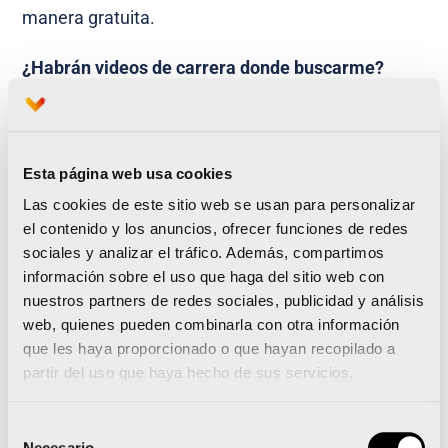
manera gratuita.
¿Habrán videos de carrera donde buscarme?
Sí. Durante el lunes 16 de noviembre, en nuestra
web oficial maratonvalencia.com podrás ver y
descargar tus videos de salida, paso por los
Esta página web usa cookies
diferentes puntós del recorrido y llegada a meta.
Las cookies de este sitio web se usan para personalizar
el contenido y los anuncios, ofrecer funciones de redes
Por otra parte, recuerda que está a tu disposición
sociales y analizar el tráfico. Además, compartimos
el
Teléfono de atención al corredor
+34 963 940
información sobre el uso que haga del sitio web con
nuestros partners de redes sociales, publicidad y análisis
200
y el servicio de Wathsapp
+34 672 114 201.
web, quienes pueden combinarla con otra información
que les haya proporcionado o que hayan recopilado a
partir del uso que haya hecho de sus servicios.
El Maratón y 10k Valencia Trinidad Alfonso
juntarán a más de 25.000 corredores en las calles
Selección
de la ciudad
Necesario