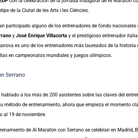
 EDP
con la celebración de la jornada inaugural de Al Maratón co
ipe de la Ciutat de les Arts i les Ciències.
an participado alguno de los entrenadores de fondo nacionale
rrano
y
José Enrique Villacorta
y el prestigioso entrenador itali
anova es uno de los entrenadores más laureados de la historia 
llas en campeonatos mundiales y juegos olímpicos.
hablado a los más de 200 asistentes sobre las claves del entr
su método de entrenamiento, ahora que empieza el momento cla
o al 19 de noviembre.
renamiento de Al Maratón con Serrano se celebran en Madrid, B