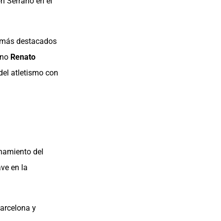
n Serrano en el
s más destacados
ano
Renato
del atletismo con
enamiento del
ve en la
arcelona y