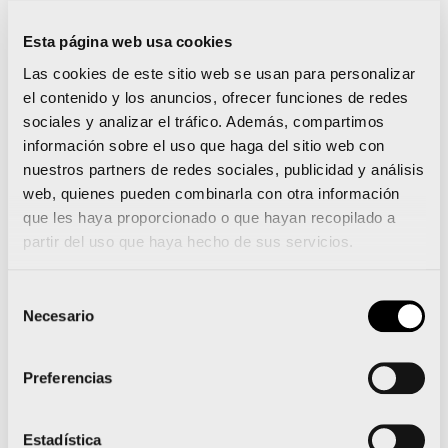
El paso de los corredores en su trazado de 15.000
metros marcará el
corte de las calles y avenidas
Esta página web usa cookies
por las que discurre, con estas previsiones por
Las cookies de este sitio web se usan para personalizar
el contenido y los anuncios, ofrecer funciones de redes
parte de la carrera para tener en cuenta para la
sociales y analizar el tráfico. Además, compartimos
circulación y paso.
información sobre el uso que haga del sitio web con
nuestros partners de redes sociales, publicidad y análisis
web, quienes pueden combinarla con otra información
que les haya proporcionado o que hayan recopilado a
Previsión de paso corredores y apertura de
partir del uso que haya hecho de sus servicios.
calles
Selección
Necesario
de
consentimiento
Preferencias
Más de 1.300 corredores comparten con AVAPACE
Estadística
sus 500 kilómetros en 50 horas