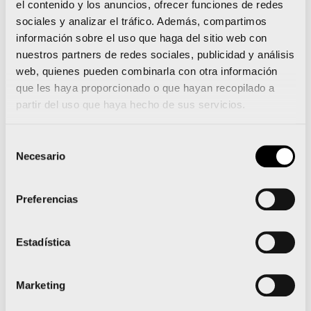
el contenido y los anuncios, ofrecer funciones de redes
sociales y analizar el tráfico. Además, compartimos
Luanvi presenta la camiseta de los 20.000
información sobre el uso que haga del sitio web con
corredores del Medio Maratón Valencia
nuestros partners de redes sociales, publicidad y análisis
web, quienes pueden combinarla con otra información
que les haya proporcionado o que hayan recopilado a
partir del uso que haya hecho de sus servicios.
Noticias relacionadas
Selección
Necesario
de
consentimiento
Preferencias
Runna se convierte en el
Estadística
training partner del Medio
y el Maratón Valencia
Marketing