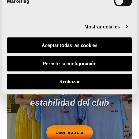
Marketing
Mostrar detalles
Aceptar todas las cookies
El Maratón Valencia
patrocinará al Valencia CA
Permitir la configuración
de manera excepcional
Rechazar
para ayudar a la
estabilidad del club
Leer noticia