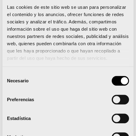
Las cookies de este sitio web se usan para personalizar
el contenido y los anuncios, ofrecer funciones de redes
sociales y analizar el tráfico. Además, compartimos
Noticias relacionadas
información sobre el uso que haga del sitio web con
nuestros partners de redes sociales, publicidad y análisis
web, quienes pueden combinarla con otra información
que les haya proporcionado o que hayan recopilado a
La 15K Nocturna Valencia
partir del uso que haya hecho de sus servicios.
Gana Energía presenta su
Selección
camiseta oficial
Necesario
de
consentimiento
sostenible e inspirada en
Preferencias
el Mediterráneo
Estadística
Leer noticia