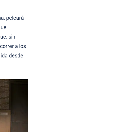
na, peleará
que
ue, sin
correr a los
lida desde