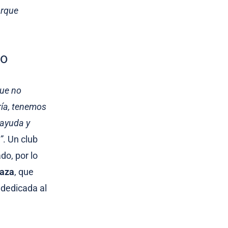
orque
io
ue no
ría, tenemos
 ayuda y
”
. Un club
do, por lo
laza
, que
 dedicada al