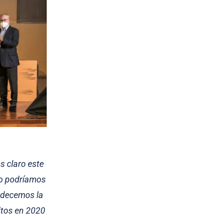
s claro este
No podríamos
radecemos la
itos en 2020