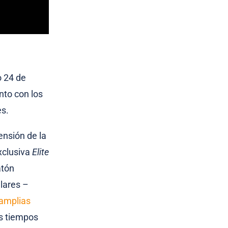
o
24 de
nto con los
es.
ensión de la
xclusiva
Elite
atón
ulares –
 amplias
es tiempos