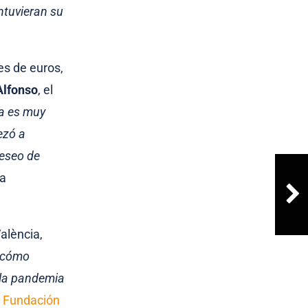
ntuvieran su
es de euros,
Alfonso
, el
ra es muy
ezó a
deseo de
la
alència,
r cómo
 la pandemia
a
Fundación