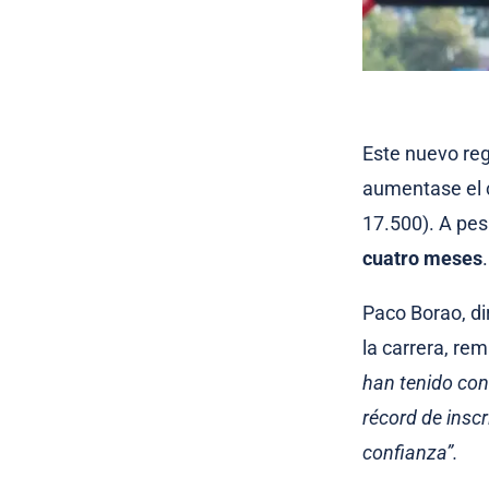
Este nuevo reg
aumentase el c
17.500). A pes
cuatro meses
Paco Borao, di
la carrera, re
han tenido con
récord de insc
confianza”.