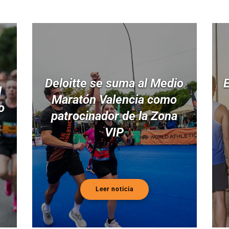
Deloitte se suma al Medio
E
l
Maratón Valencia como
o
patrocinador de la Zona
VIP
Leer noticia