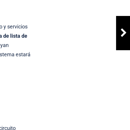
o y servicios
 de lista de
ayan
istema estará
ircuito