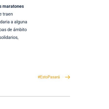
s maratones
e traen
idaria a alguna
ebas de ámbito
olidarios,
#EstoPasará