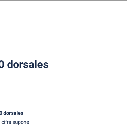
0 dorsales
0 dorsales
a cifra supone