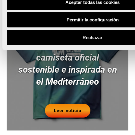
Noticias relacionadas
Aceptar todas las cookies
Permitir la configuración
La 15K Nocturna Valencia
Rechazar
Gana Energía presenta su
camiseta oficial
sostenible e inspirada en
el Mediterráneo
Leer noticia