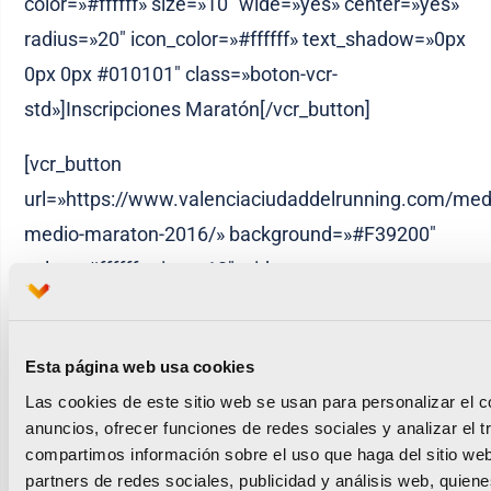
color=»#ffffff» size=»10″ wide=»yes» center=»yes»
radius=»20″ icon_color=»#ffffff» text_shadow=»0px
0px 0px #010101″ class=»boton-vcr-
std»]Inscripciones Maratón[/vcr_button]
[vcr_button
url=»https://www.valenciaciudaddelrunning.com/medi
medio-maraton-2016/» background=»#F39200″
color=»#ffffff» size=»10″ wide=»yes» center=»yes»
radius=»20″ icon_color=»#ffffff» text_shadow=»0px
0px 0px #010101″ class=»boton-vcr-
Esta página web usa cookies
std»]Inscripciones Medio Maratón[/vcr_button]
Las cookies de este sitio web se usan para personalizar el c
[vcr_button
anuncios, ofrecer funciones de redes sociales y analizar el t
compartimos información sobre el uso que haga del sitio we
url=»https://www.valenciaciudaddelrunning.com/mara
partners de redes sociales, publicidad y análisis web, quien