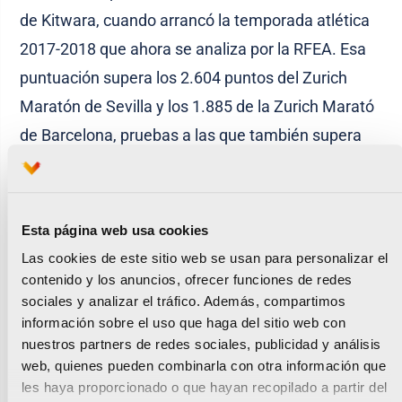
de Kitwara, cuando arrancó la temporada atlética
2017-2018 que ahora se analiza por la RFEA. Esa
puntuación supera los 2.604 puntos del Zurich
Maratón de Sevilla y los 1.885 de la Zurich Marató
de Barcelona, pruebas a las que también supera
en el ránking del promedio de las últimas tres
ediciones, ya que la cita valenciana, organizada
por la SD Correcaminos y el Ajuntament de
Esta página web usa cookies
València, alcanza los 3.169 puntos de promedio,
Las cookies de este sitio web se usan para personalizar el
sin tener en cuenta aún los espectaculares
contenido y los anuncios, ofrecer funciones de redes
sociales y analizar el tráfico. Además, compartimos
registros de 2018, con el nuevo récord de Leul
información sobre el uso que haga del sitio web con
Gebrsilase (2h04:31), que entrará a valorarse en la
nuestros partners de redes sociales, publicidad y análisis
presente temporada.
web, quienes pueden combinarla con otra información que
les haya proporcionado o que hayan recopilado a partir del