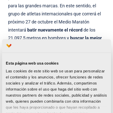
para las grandes marcas. En este sentido, el
grupo de atletas internacionales que correrá el
próximo 27 de octubre el Medio Maratón
intentará
batir nuevamente el récord
de los
21.097,5 metros en hombres y
buscar la mejor
marca mundial femenina del año.
Unas semanas más tarde, el 1 de diciembre, el
Esta página web usa cookies
Maratón Valencia peleará por
rebajar su actual
Las cookies de este sitio web se usan para personalizar
récord
(2h04:31) con una marca por debajo
el contenido y los anuncios, ofrecer funciones de redes
2h04:00 en hombres e intentar también la
mejor
sociales y analizar el tráfico. Además, compartimos
información sobre el uso que haga del sitio web con
marca mundial del año 2019
femenina en
nuestros partners de redes sociales, publicidad y análisis
maratón.
web, quienes pueden combinarla con otra información
que les haya proporcionado o que hayan recopilado a