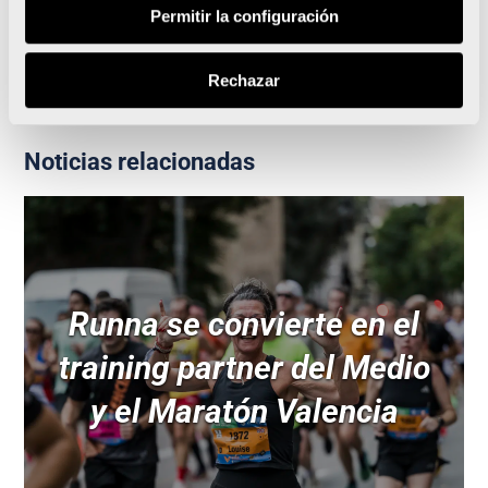
Prosegur seguirá colaborando en la seguridad del
Permitir la configuración
Medio Maratón y Maratón Valencia
Rechazar
Noticias relacionadas
Runna se convierte en el
training partner del Medio
y el Maratón Valencia