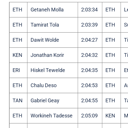
ETH
Getaneh Molla
2:03:34
ETH
L
ETH
Tamirat Tola
2:03:39
ETH
S
ETH
Dawit Wolde
2:04:27
ETH
T
KEN
Jonathan Korir
2:04:32
ETH
T
ERI
Hiskel Tewelde
2:04:35
ETH
E
ETH
Chalu Deso
2:04:53
ETH
A
TAN
Gabriel Geay
2:04:55
ETH
T
ETH
Workineh Tadesse
2:05:09
KEN
M