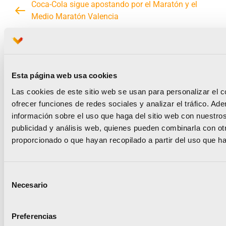
Coca-Cola sigue apostando por el Maratón y el
Medio Maratón Valencia
El Maratón Valencia y New Balance presentan la
camiseta oficial de la 42 edición (2022)
Esta página web usa cookies
Las cookies de este sitio web se usan para personalizar el c
ofrecer funciones de redes sociales y analizar el tráfico. 
Noticias relacionadas
información sobre el uso que haga del sitio web con nuestros
publicidad y análisis web, quienes pueden combinarla con ot
proporcionado o que hayan recopilado a partir del uso que h
Selección
Runna se convierte en el
Necesario
de
consentimiento
training partner del Medio
Preferencias
y el Maratón Valencia