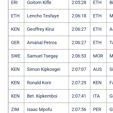
ERI
Goitom Kifle
2:05:28
ETH
B
ETH
Lencho Tesfaye
2:06:18
ETH
M
KEN
Geoffrey Kirui
2:06:27
ETH
A
GER
Amanal Petros
2:06:27
ETH
T
SWE
Samuel Tsegay
2:06:53
MOR
M
KEN
Simon Kipkosgei
2:07:07
AUS
S
KEN
Ronald Korir
2:07:29
KEN
F
KEN
Bet. Kipkemboi
2:07:41
ITA
G
ZIM
Isaac Mpofu
2:07:56
PER
G