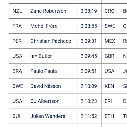
NZL
Zane Robertson
2:08:19
CRO
B
FRA
Mehdi Frère
2:08:55
SWE
C
PER
Christian Pacheco
2:09:31
MEX
R
USA
Ian Butler
2:09:45
GBR
N
BRA
Paulo Paula
2:09:51
USA
J
SWE
David Nilsson
2:10:09
KEN
S
USA
CJ Albertson
2:10:23
ERI
D
SUI
Julien Wanders
2:11:52
ETH
T