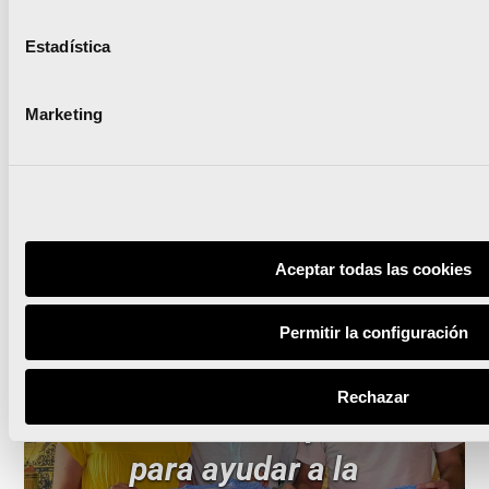
Estadística
Marketing
Leer noticia
Aceptar todas las cookies
El Maratón Valencia
Permitir la configuración
patrocinará al Valencia CA
Rechazar
de manera excepcional
para ayudar a la