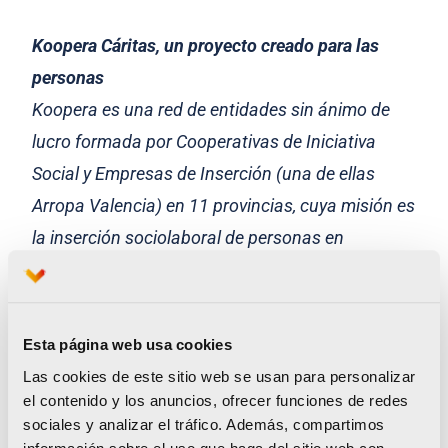
Koopera Cáritas, un proyecto creado para las
personas
Koopera es una red de entidades sin ánimo de
lucro formada por Cooperativas de Iniciativa
Social y Empresas de Inserción (una de ellas
Arropa Valencia) en 11 provincias, cuya misión es
la inserción sociolaboral de personas en
situación o riesgo de exclusión social, mediante
actividades de servicios ambientales,
reutilización y reciclaje, consumo sostenible,
Esta página web usa cookies
formación, atención a personas y otras, que
Las cookies de este sitio web se usan para personalizar
pueden ayudar a cumplir el objetivo.
el contenido y los anuncios, ofrecer funciones de redes
sociales y analizar el tráfico. Además, compartimos
Actualmente, Koopera cuenta con alrededor de