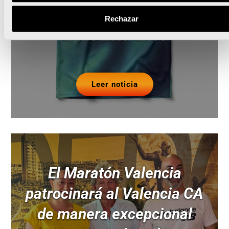
sostenible e inspirada en
Rechazar
el Mediterráneo
Leer noticia
El Maratón Valencia
patrocinará al Valencia CA
de manera excepcional