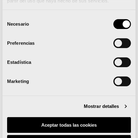
partir del uso que haya hecho de sus servicios.
Los profesionales relacionados con la salud
y la actividad física estamos para ayudar,
Selección
Necesario
de
concienciar y recomendar.
No estamos para
consentimiento
obligar.
Ofrecemos soluciones desde el
Preferencias
conocimiento y creemos que la solución de
muchos problemas, entre los que se
Estadística
encuentran las enfermedades, siguen
siendo, sin ninguna duda, el ejercicio físico.
Marketing
A pesar de las trágicas noticias,
nuestro
mensaje es tranquilizador y positivo.
Apostamos muy fuerte por el deporte, y en
Mostrar detalles
general por el ejercicio físico. El deporte es
salud, el deporte es vida.
Aceptar todas las cookies