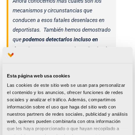
Ahora conocemos más cuales son los
mecanismos y circunstancias que
conducen a esos fatales desenlaces en
deportistas. También hemos demostrado
que
podemos detectarlos incluso en
deportistas sanos,
como vienen haciendo
en otros países como Italia donde han
reducido más de un 90% esos incidentes
Esta página web usa cookies
trágicos en los últimos años. Además,
Las cookies de este sitio web se usan para personalizar
hemos aprendido y sabemos tratar
el contenido y los anuncios, ofrecer funciones de redes
enfermedades potencialmente letales,
sociales y analizar el tráfico. Además, compartimos
permitiendo reincorporarse lo antes posible
información sobre el uso que haga del sitio web con
nuestros partners de redes sociales, publicidad y análisis
a la actividad deportiva sin riesgos para la
web, quienes pueden combinarla con otra información
salud.
que les haya proporcionado o que hayan recopilado a