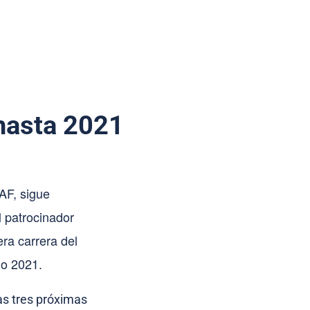
 hasta 2021
AF, sigue
l patrocinador
era carrera del
ño 2021.
las tres próximas