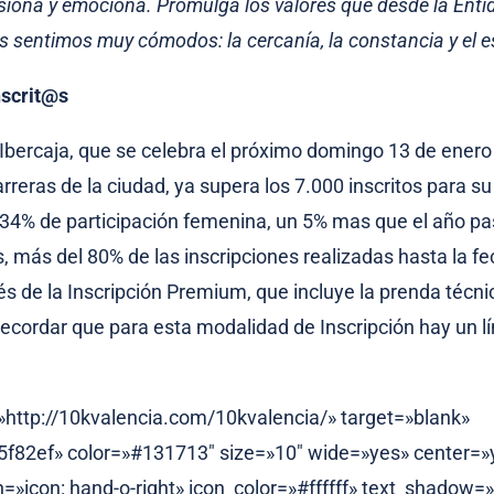
usiona y emociona. Promulga los valores que desde la En
s sentimos muy cómodos: la cercanía, la constancia y el 
nscrit@s
 Ibercaja, que se celebra el próximo domingo 13 de enero
rreras de la ciudad, ya supera los 7.000 inscritos para su 
34% de participación femenina, un 5% mas que el año pa
 más del 80% de las inscripciones realizadas hasta la f
vés de la Inscripción Premium, que incluye la prenda técn
recordar que para esta modalidad de Inscripción hay un l
=»http://10kvalencia.com/10kvalencia/» target=»blank»
f82ef» color=»#131713″ size=»10″ wide=»yes» center=»
n=»icon: hand-o-right» icon_color=»#ffffff» text_shadow=