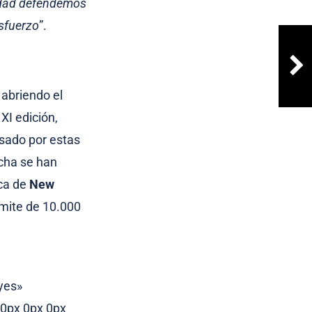
tidad defendemos
esfuerzo
”.
 abriendo el
XI edición,
sado por estas
echa se han
ica de
New
ímite de 10.000
yes»
»0px 0px 0px