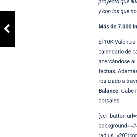
proyecto que il
y con los que no
Más de 7.000 i
El 10K Valencia
calendario de ca
acercándose al 
fechas. Además,
realizado a tra
Balance
. Cabe 
dorsales.
[vcr_button url
background=»#5
radius=»20″ ico