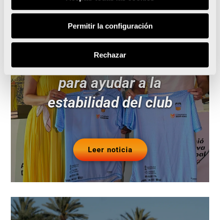
El Maratón Valencia
Permitir la configuración
patrocinará al Valencia CA
Rechazar
de manera excepcional
para ayudar a la
estabilidad del club
Leer noticia