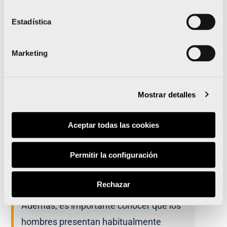
aportar un mínimo de 600ml de agua y
sales minerales
(en torno a 0’6 g de sodio)
Estadística
por hora
, bebiendo en intervalos regulares
cada 15 – 20 min aproximadamente. No
Marketing
obstante, podemos individualizar esta
pauta de manera sencilla pesándonos
Mostrar detalles
antes y después de entrenar para conocer
aproximadamente el líquido que hemos
Aceptar todas las cookies
perdido (casi el 100% de esa diferencia,
salvo que haya sido una sesión de
Permitir la configuración
entrenamiento muy larga, corresponde a la
pérdida de agua).
Rechazar
Además, es importante conocer que los
hombres presentan habitualmente