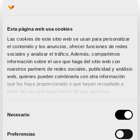
aclimatados a entrenar en ambientes
calurosos presentan
niveles de sudoración
más elevados
. Esto les permite disipar
Esta página web usa cookies
más calor por evaporación (reduciendo el
Las cookies de este sitio web se usan para personalizar
riesgo de complicaciones asociadas al
el contenido y los anuncios, ofrecer funciones de redes
incremento de nuestra temperatura
sociales y analizar el tráfico. Además, compartimos
central), pero les hace al mismo tiempo
información sobre el uso que haga del sitio web con
nuestros partners de redes sociales, publicidad y análisis
más proclives a sufrir deshidratación. Por
web, quienes pueden combinarla con otra información
tanto, a medida que mejora nuestro grado
que les haya proporcionado o que hayan recopilado a
de aclimatación al calor será importante
partir del uso que haya hecho de sus servicios.
que seamos incluso más cuidadosos en la
Selección
hidratación antes, durante y después de
Necesario
de
entrenar. En este sentido la
consentimiento
recomendación más aceptada es intentar
Preferencias