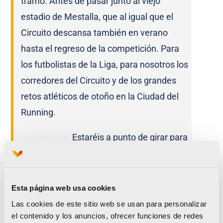
tramo. Antes de pasar junto al viejo
estadio de Mestalla, que al igual que el
Circuito descansa también en verano
hasta el regreso de la competición. Para
los futbolistas de la Liga, para nosotros los
corredores del Circuito y de los grandes
retos atléticos de otoño en la Ciudad del
Running.
Estaréis a punto de girar para
cruzar la Avenida de Blasco
Ibáñez. En este punto
pasaréis justo por delante de la puerta de
Esta página web usa cookies
la antigua Discoteca “Jardines del Real” y
Las cookies de este sitio web se usan para personalizar
el contenido y los anuncios, ofrecer funciones de redes
de la también histórica “Distrito 10”… ahí es