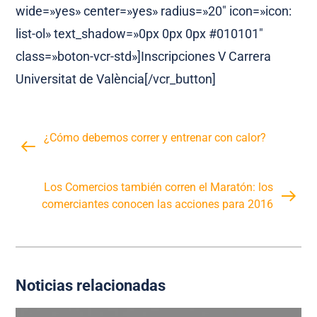
wide=»yes» center=»yes» radius=»20″ icon=»icon:
list-ol» text_shadow=»0px 0px 0px #010101″
class=»boton-vcr-std»]Inscripciones V Carrera
Universitat de València[/vcr_button]
¿Cómo debemos correr y entrenar con calor?
Los Comercios también corren el Maratón: los
comerciantes conocen las acciones para 2016
Noticias relacionadas