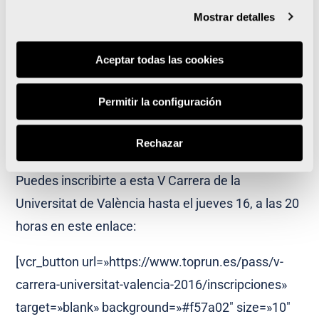
en el centro del campo de fútbol.
Mostrar detalles
¿Vais a ser buenos alumnos?
Aceptar todas las cookies
Feliz verano a todos/as y recordad que
estos dos meses de parón, nunca jamás
Permitir la configuración
CORRERÉIS SÓLOS!!!
Rechazar
Puedes inscribirte a esta V Carrera de la
Universitat de València hasta el jueves 16, a las 20
horas en este enlace:
[vcr_button url=»https://www.toprun.es/pass/v-
carrera-universitat-valencia-2016/inscripciones»
target=»blank» background=»#f57a02″ size=»10″