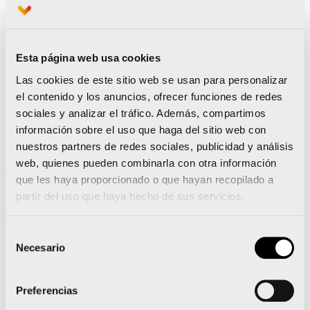
resolveré dudas que te irás planteando con el
paso de los días.
Esta página web usa cookies
El
plan
no está adaptado a niveles de
Las cookies de este sitio web se usan para personalizar
el contenido y los anuncios, ofrecer funciones de redes
rendimiento, tiene un carácter general y lo podrás
sociales y analizar el tráfico. Además, compartimos
interpretar con facilidad. Se mandará
información sobre el uso que haga del sitio web con
semanalmente
por correo y vendrá acompañado
nuestros partners de redes sociales, publicidad y análisis
web, quienes pueden combinarla con otra información
de
instrucciones
para que sepas los objetivos de
que les haya proporcionado o que hayan recopilado a
proceso que voy a establecer.
partir del uso que haya hecho de sus servicios.
En el caso de los que habéis elegido el 42K, el
Selección
Maratón Valencia se ha convertido en el gran
Necesario
de
objetivo del año, que trasciende más allá de lo
consentimiento
puramente deportivo. Preparar un maratón, no es
Preferencias