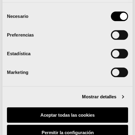
cojeando, quizás intentando cumplir el dicho de
Selección
que quién acaba un marathón vence al dolor, el
Necesario
de
caso es que voy cojeando pero cada vez lo noto
consentimiento
menos, cada vez paso a más gente, gente que
Preferencias
se para, que va más despacio… llegamos a la
calle de S. Vicente mártir, larguísima ella, en el
Estadística
Km 32, cojo una esponja de nuevo, pero noto el
famoso muro de los maratonianos, no sentía
Marketing
nada, ningún ruido, es una experiencia que a mí
me resultó nueva, no notaba nada, no paraba de
Mostrar detalles
correr, me parecía que iba tambaleándome,
mareado, pero así, de golpe, volví a la realidad,
Aceptar todas las cookies
era el famoso “muro” del que siempre había oído
hablar, era cuando el marathoniano se
Permitir la configuración