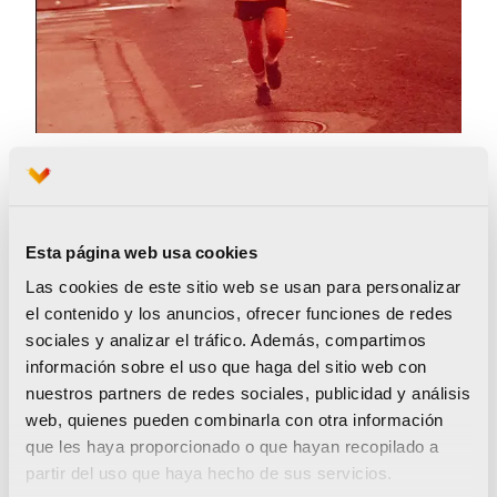
Esta página web usa cookies
Pero por desgracia al acceder al desvío de la
Las cookies de este sitio web se usan para personalizar
calle José Soto Micó, con la alegría de llegar a la
el contenido y los anuncios, ofrecer funciones de redes
ciudad, piso en falso sobre el asfalto, pues había
sociales y analizar el tráfico. Además, compartimos
un hoyo y me tuerzo el pie de tal forma que no
información sobre el uso que haga del sitio web con
nuestros partners de redes sociales, publicidad y análisis
puede de por menos escapárseme un grito, me
web, quienes pueden combinarla con otra información
siento roto, me paro, pido réflex, pomada…, por
que les haya proporcionado o que hayan recopilado a
orgullo y amor propio continúo corriendo,
partir del uso que haya hecho de sus servicios.