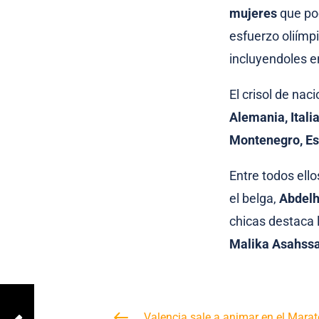
mujeres
que pod
esfuerzo oliímp
incluyendoles en
El crisol de na
Alemania, Itali
Montenegro, Est
Entre todos ell
el belga,
Abdelh
chicas destaca 
Malika Asahss
Valencia sale a animar en el Mara