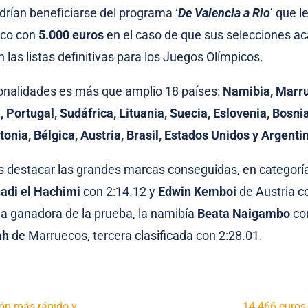
rían beneficiarse del programa ‘
De Valencia a Rio
’ que l
ico con
5.000 euros
en el caso de que sus selecciones a
 las listas definitivas para los Juegos Olímpicos.
cionalidades es más que amplio 18 países:
Namibia, Marr
a, Portugal, Sudáfrica, Lituania, Suecia, Eslovenia, Bosn
onia, Bélgica, Austria, Brasil, Estados Unidos y Argenti
os destacar las grandes marcas conseguidas, en categorí
adi el Hachimi
con 2:14.12 y
Edwin Kemboi
de Austria c
la ganadora de la prueba, la namibía
Beata Naigambo
con
ah
de Marruecos, tercera clasificada con 2:28.01.
tón más rápido y
14.466 euros 