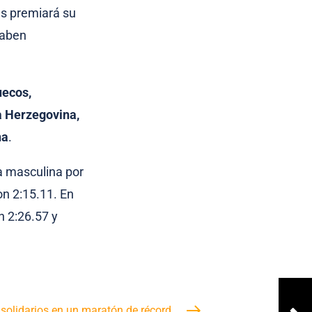
es premiará su
caben
uecos,
ia Herzegovina,
na
.
a masculina por
on 2:15.11. En
 2:26.57 y
solidarios en un maratón de récord