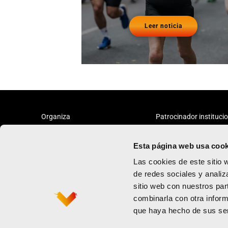
Leer noticia
Organiza
Patrocinador instituci
Esta página web usa cook
Las cookies de este sitio 
de redes sociales y analiz
sitio web con nuestros par
Maratón
Política de priv
combinarla con otra inform
Medio maratón
Términos y con
que haya hecho de sus ser
Contacto
Política de coo