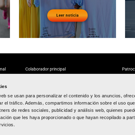
Leer noticia
onal
Colaborador principal
Patroc
ies
web se usan para personalizar el contenido y los anuncios, ofrec
ar el tráfico. Además, compartimos información sobre el uso que
tners de redes sociales, publicidad y análisis web, quienes pue
acidad
ación que les haya proporcionado o que hayan recopilado a parti
diciones
vicios.
kies