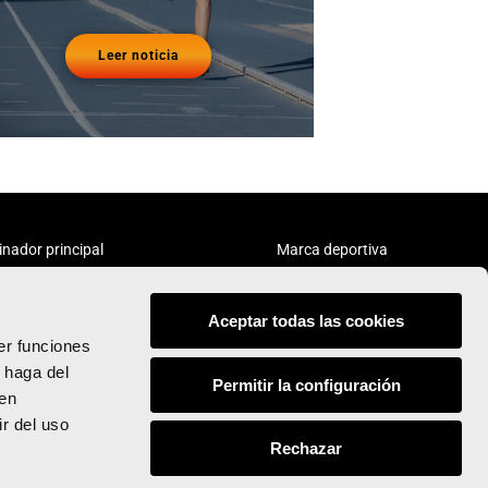
Leer noticia
inador principal
Marca deportiva
Aceptar todas las cookies
er funciones
 haga del
Permitir la configuración
den
Síguenos:
r del uso
Rechazar