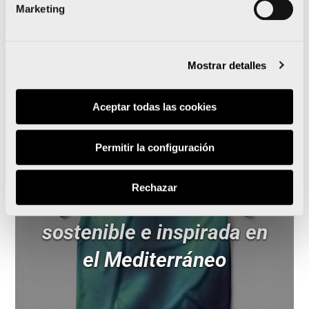
Marketing
Mostrar detalles
Noticias relacionadas
Aceptar todas las cookies
La 15K Nocturna Valencia
Permitir la configuración
Gana Energía presenta su
Rechazar
camiseta oficial
sostenible e inspirada en
el Mediterráneo