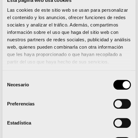
Esta página web usa cookies
bajo los consejos y la experiencia de años
Las cookies de este sitio web se usan para personalizar
anteriores de Charli Blázquez preparen la gran
el contenido y los anuncios, ofrecer funciones de redes
sociales y analizar el tráfico. Además, compartimos
prueba nocturna que tomará la noche de València
información sobre el uso que haga del sitio web con
el 10 de junio
. Estos entrenamientos se celebrarán
nuestros partners de redes sociales, publicidad y análisis
los sábados 22 y
29 de abril
, los días 6, 13, 20 y
27
web, quienes pueden combinarla con otra información
que les haya proporcionado o que hayan recopilado a
de mayo y el 3 de junio a las 09:00
horas y estarán
partir del uso que haya hecho de sus servicios.
limitados a 200 participantes.
Selección
Necesario
de
consentimiento
Preferencias
La Marea Rosa inunda las calles de València con
Marta Esteban al frente de las 15.000 participantes
Estadística
Todos los detalles del Mundial Valencia 2018 en el
nuevo número de la VCRevista digital