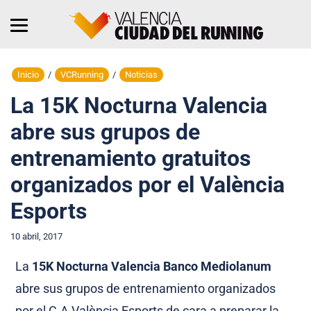
Inicio
/
VCRunning
/
Noticias
La 15K Nocturna Valencia
abre sus grupos de
entrenamiento gratuitos
organizados por el València
Esports
10 abril, 2017
La
15K Nocturna Valencia Banco Mediolanum
abre sus grupos de entrenamiento organizados
por el C.A València Esports de cara a preparar la