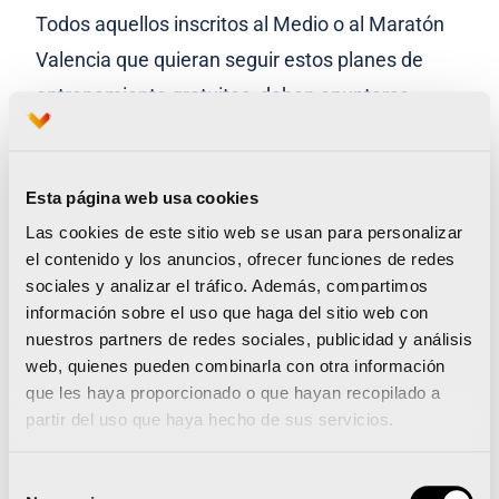
Todos aquellos inscritos al Medio o al Maratón
Valencia que quieran seguir estos planes de
entrenamiento gratuitos, deben apuntarse
desde la web del maratón y del medio maratón
eligiendo el objetivo que deseen seguir. Una vez
Esta página web usa cookies
inscritos, y a partir del 12 de agosto, cada
Las cookies de este sitio web se usan para personalizar
domingo recibirán en su correo electrónico el
el contenido y los anuncios, ofrecer funciones de redes
entrenamiento para la siguiente semana, así
sociales y analizar el tráfico. Además, compartimos
como contenido extra relacionado con el
información sobre el uso que haga del sitio web con
nuestros partners de redes sociales, publicidad y análisis
entrenamiento y con material deportivo.
web, quienes pueden combinarla con otra información
que les haya proporcionado o que hayan recopilado a
Aquellos corredores que van a participar tanto
partir del uso que haya hecho de sus servicios.
en el 42K como en el 21K y deseen seguir los
planes oficiales, deben elegir los del maratón,
Selección