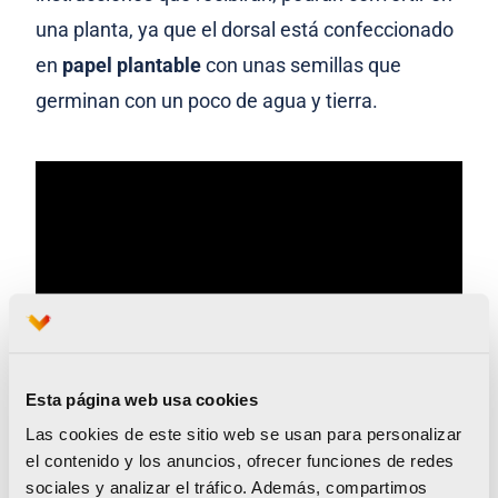
una planta, ya que el dorsal está confeccionado
en
papel plantable
con unas semillas que
germinan con un poco de agua y tierra.
Desde Valencia Ciudad del Running, proyecto
Esta página web usa cookies
impulsado por la
Fundación Trinidad
Las cookies de este sitio web se usan para personalizar
Alfonso
, animan a todos a participar en la gran
el contenido y los anuncios, ofrecer funciones de redes
sociales y analizar el tráfico. Además, compartimos
quedada, sin importar la edad ni la experiencia,