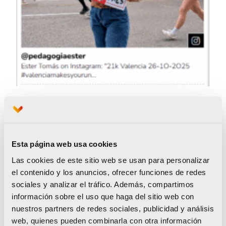
La elección de un jurado de Valencia Ciudad del
Running, con los criterios de valoración basados
en originalidad y creatividad, así como
Esta página web usa cookies
adecuación a la temática running, seleccionó a
Las cookies de este sitio web se usan para personalizar
las otras dos cuentas y publicaciones
el contenido y los anuncios, ofrecer funciones de redes
ganadoradas de una inscripción gratuita a una
sociales y analizar el tráfico. Además, compartimos
información sobre el uso que haga del sitio web con
de las carreras de Valencia Ciudad del Running
nuestros partners de redes sociales, publicidad y análisis
en 2026.
web, quienes pueden combinarla con otra información