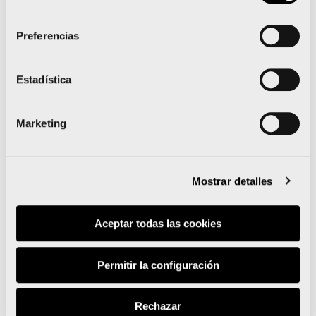
mientras que el Maratón Valencia ha puesto a
consentimiento
disposición de los corredores un máximo de 35
Preferencias
000 (2000 más), con diferentes tramos de
precio.
Estadística
Marketing
Fallas y falleros ganadores del Running Fallero del
Maratón Valencia 2023
Mostrar detalles
El 10Kids Valencia Quirónsalud abre inscripciones
Aceptar todas las cookies
Permitir la configuración
Noticias relacionadas
Rechazar