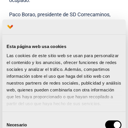
ocupado.
Paco Borao, presidente de SD Correcaminos,
entidad organizadora de las pruebas, ha
agradecido un año más la confianza de todos
los corredores que se han inscrito y se ha
Esta página web usa cookies
mostrado feliz de ver cómo el Maratón y el
Las cookies de este sitio web se usan para personalizar
Medio Maratón Valencia, que
“era el sueño que
el contenido y los anuncios, ofrecer funciones de redes
empezó de unos locos que nos gustaba correr
sociales y analizar el tráfico. Además, compartimos
información sobre el uso que haga del sitio web con
hace más de 40 años, es cada año el sueño de
nuestros partners de redes sociales, publicidad y análisis
más personas”
.
web, quienes pueden combinarla con otra información
que les haya proporcionado o que hayan recopilado a
Para 2024, ambas carreras han ampliado
partir del uso que haya hecho de sus servicios.
levemente su aforo. En el caso del 21K se
Selección
aumenta hasta 25 000 dorsales (3000 más),
Necesario
de