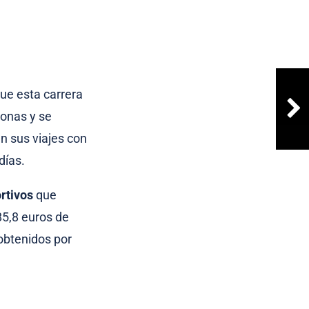
que esta carrera
sonas y se
 sus viajes con
días.
rtivos
que
85,8 euros de
 obtenidos por