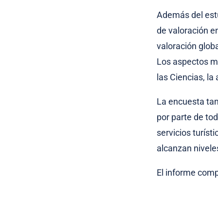
Además del estu
de valoración e
valoración glob
Los aspectos má
las Ciencias, la
La encuesta ta
por parte de tod
servicios turís
alcanzan nivele
El informe comp