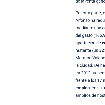
de la renta gen
Por otra parte,
Alfonso ha requ
mediante una co
del gasto (166.
aportación de
c
restante (un
32
Maratón Valenc
la ciudad. De h
en 2012 present
frente a los 17
empleo
: en su 
ámbitos de host