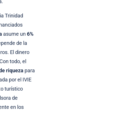
a.
ia Trinidad
financiados
a
asume un
6%
epende de la
os. El dinero
Con todo, el
de riqueza
para
da por el IVIE
 turístico
lsora de
ente en los