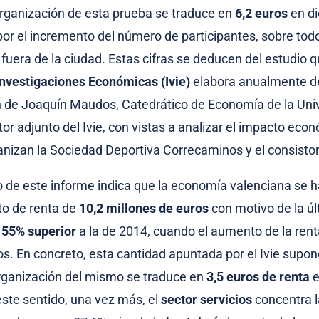
 organización de esta prueba se traduce en
6,2 euros
en di
por el incremento del número de participantes, sobre todo
fuera de la ciudad. Estas cifras se deducen del estudio q
nvestigaciones Económicas (Ivie)
elabora anualmente d
ón de Joaquín Maudos, Catedrático de Economía de la Univ
tor adjunto del Ivie, con vistas a analizar el impacto eco
anizan la Sociedad Deportiva Correcaminos y el consistori
to de este informe indica que la economía valenciana se 
to de renta de
10,2 millones de euros
con motivo de la úl
n
55% superior
a la de 2014, cuando el aumento de la rent
os. En concreto, esta cantidad apuntada por el Ivie supo
rganización del mismo se traduce en
3,5 euros de renta
e
este sentido, una vez más, el
sector servicios
concentra l