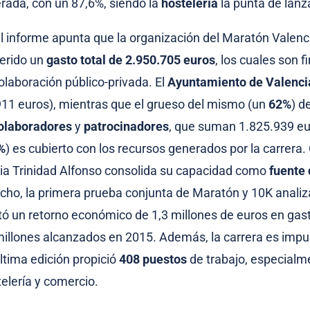
erada, con un 87,6%, siendo la
hostelería
la punta de lanz
 el informe apunta que la organización del Maratón Valenc
erido un
gasto total de 2.950.705 euros
, los cuales son 
laboración público-privada. El
Ayuntamiento de Valenci
911 euros), mientras que el grueso del mismo (un
62%
) d
olaboradores
y
patrocinadores
, que suman 1.825.939 eur
%
) es cubierto con los recursos generados por la carrera. 
ia Trinidad Alfonso consolida su capacidad como
fuente 
echo, la primera prueba conjunta de Maratón y 10K analiza
ó un retorno económico de 1,3 millones de euros en gasto
 millones alcanzados en 2015. Además, la carrera es impu
última edición propició
408 puestos
de trabajo, especialm
elería y comercio.