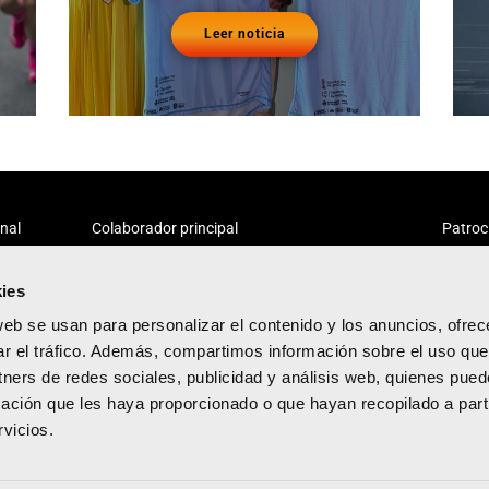
Leer noticia
onal
Colaborador principal
Patroc
ies
web se usan para personalizar el contenido y los anuncios, ofrec
ar el tráfico. Además, compartimos información sobre el uso que
tners de redes sociales, publicidad y análisis web, quienes pue
acidad
ación que les haya proporcionado o que hayan recopilado a parti
diciones
vicios.
kies