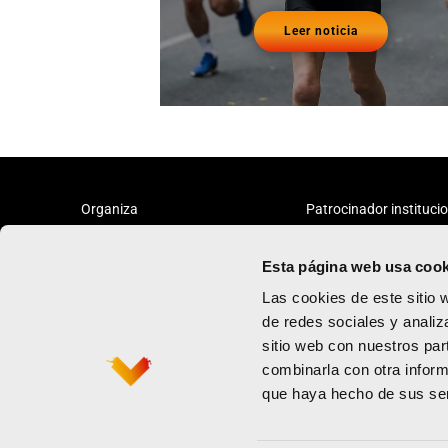
Leer noticia
Organiza
Patrocinador instituci
Esta página web usa cook
Las cookies de este sitio 
de redes sociales y analiz
sitio web con nuestros par
Maratón
Política de priv
combinarla con otra inform
Medio maratón
Términos y con
que haya hecho de sus ser
Contacto
Política de coo
Newsletter