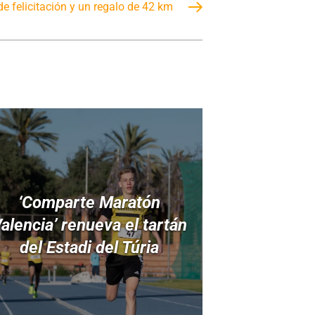
de felicitación y un regalo de 42 km
‘Comparte Maratón
alencia’ renueva el tartán
del Estadi del Túria