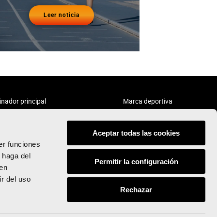
Leer noticia
inador principal
Marca deportiva
Aceptar todas las cookies
er funciones
 haga del
Permitir la configuración
den
Síguenos:
r del uso
Rechazar