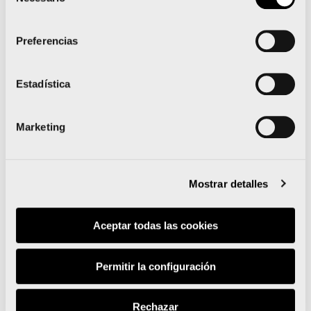
de
consentimiento
Maratón Valencia recibe la Placa al Mérito
Deportivo de la Generalitat Valenciana
Preferencias
Estadística
Noticias relacionadas
Marketing
Mostrar detalles
Runna se convierte en el
Aceptar todas las cookies
training partner del Medio
Permitir la configuración
y el Maratón Valencia
Rechazar