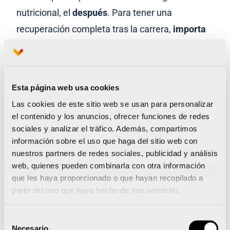
nutricional, el
después
.
Para tener una
recuperación completa tras la carrera,
importa
mucho lo que comes y el cuándo lo comes.
Es
importante reponer los carbohidratos y las
proteínas una vez acabada la carrera, esto
Esta página web usa cookies
podrás hacerlo con la
Barrita de Proteínas de
Las cookies de este sitio web se usan para personalizar
Enervit
que encontrarás en la Bolsa del
el contenido y los anuncios, ofrecer funciones de redes
Corredor.
sociales y analizar el tráfico. Además, compartimos
información sobre el uso que haga del sitio web con
¡A por ello!
nuestros partners de redes sociales, publicidad y análisis
web, quienes pueden combinarla con otra información
que les haya proporcionado o que hayan recopilado a
partir del uso que haya hecho de sus servicios.
La tecnología sin emisiones de Hyundai guiará a
Selección
los corredores del Medio y el Maratón Valencia
Necesario