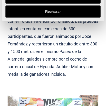
atletismo en la ciudad del running, los más
Rechazar
pequeños también disfrutaron de sus carreras
con el 10Kids Valencia Quirónsalud. Las pruebas
infantiles contaron con cerca de 800
participantes, que fueron animados por Joxe
Fernández y recorrieron un circuito de entre 300
y 1500 metros en el mismo Paseo de la
Alameda, guiados siempre por el coche de
carrera oficial de Hyundai Autiber Motor y con
medalla de ganadores incluida.