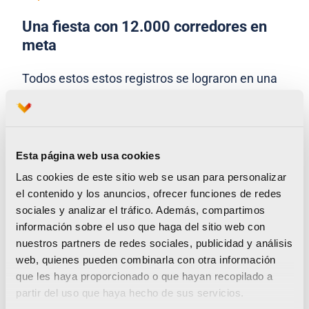
Una fiesta con 12.000 corredores en
meta
Todos estos estos registros se lograron en una
16ª edición del 10K Valencia Ibercaja, en la que
600 voluntarios lo hicieron posible y cerca de
12.000 corredores llegaron a meta tras disfrutar
Esta página web usa cookies
de las calles de Valencia Ciudad del Running y
Las cookies de este sitio web se usan para personalizar
volar por el circuito más rápido del mundo en
el contenido y los anuncios, ofrecer funciones de redes
hombres y mujeres.
sociales y analizar el tráfico. Además, compartimos
información sobre el uso que haga del sitio web con
nuestros partners de redes sociales, publicidad y análisis
Los miles de corredores, que tomaron la salida a
web, quienes pueden combinarla con otra información
ritmo del ¡Hu-Ha! de Chimo Bayo desde el Paseo
que les haya proporcionado o que hayan recopilado a
de la Alameda, inauguraron el año de running a
partir del uso que haya hecho de sus servicios.