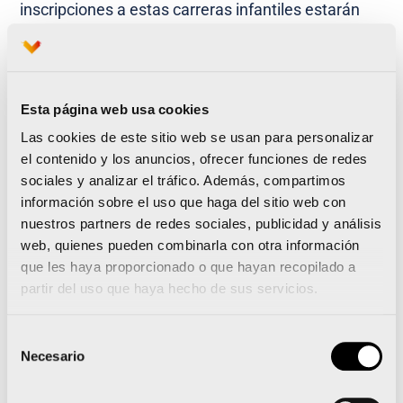
inscripciones a estas carreras infantiles estarán
disponibles durante el mes de diciembre a un
precio de 2 euros el dorsal.
Esta página web usa cookies
Quirónsalud, comprometidos con la salud del
Las cookies de este sitio web se usan para personalizar
deporte español
el contenido y los anuncios, ofrecer funciones de redes
sociales y analizar el tráfico. Además, compartimos
Quirónsalud se ha consolidado en los últimos años
información sobre el uso que haga del sitio web con
como un referente en el cuidado de la salud del
nuestros partners de redes sociales, publicidad y análisis
deporte, colaborando en múltiples eventos y
web, quienes pueden combinarla con otra información
que les haya proporcionado o que hayan recopilado a
disciplinas porque el deporte es un campo que,
partir del uso que haya hecho de sus servicios.
además de estar relacionado con la salud tanto en
la prevención de enfermedades como en la calidad
Selección
Necesario
de vida en general, refleja una serie de valores con
de
consentimiento
los que el Grupo se identifica en su forma de