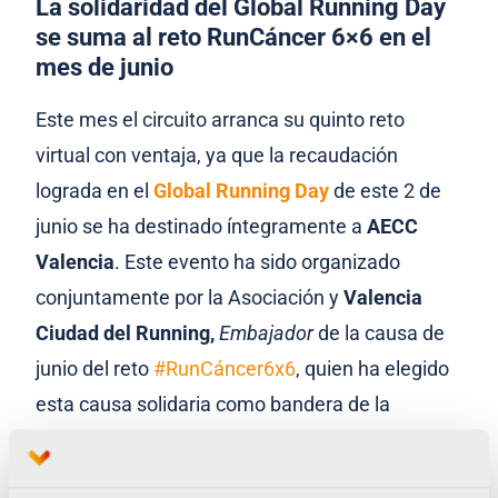
La solidaridad del Global Running Day
se suma al reto RunCáncer 6×6 en el
mes de junio
Este mes el circuito arranca su quinto reto
virtual con ventaja, ya que la recaudación
lograda en el
Global Running Day
de este 2 de
junio se ha destinado íntegramente a
AECC
Valencia
. Este evento ha sido organizado
conjuntamente por la Asociación y
Valencia
Ciudad del Running,
Embajador
de la causa de
junio del reto
#RunCáncer6x6
, quien ha elegido
esta causa solidaria como bandera de la
celebración del día mundial de los corredores.
Así, los 2.067€ donados por los 517 corredores