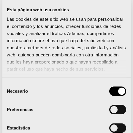
del Global Running Day se han destinado de
Esta página web usa cookies
forma íntegra al reto de junio y se sumarán a lo
Las cookies de este sitio web se usan para personalizar
el contenido y los anuncios, ofrecer funciones de redes
que se consiga recaudar durante todo este
sociales y analizar el tráfico. Además, compartimos
mes.
información sobre el uso que haga del sitio web con
nuestros partners de redes sociales, publicidad y análisis
Desde AECC Valencia, su Presidente
Tomás
web, quienes pueden combinarla con otra información
Trénor
, quien ha recibido el cheque simbólico
que les haya proporcionado o que hayan recopilado a
partir del uso que haya hecho de sus servicios.
por parte de Valencia Ciudad del Running, ha
agradecido a la entidad y a todos los corredores
Selección
su apoyo a la causa y ha destacado que el
Necesario
de
deporte y la vida sana
“son la mejor forma de
consentimiento
prevenir la enfermedad y, por ello, seguiremos
Preferencias
luchando para movilizar y sensibilizar a la gente y
poder seguir ayudando”.
Estadística