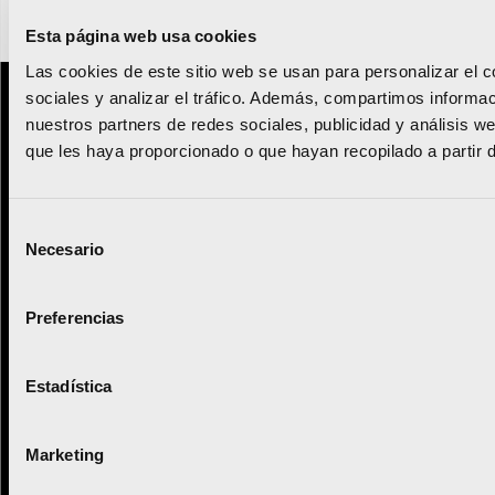
Esta página web usa cookies
Las cookies de este sitio web se usan para personalizar el c
sociales y analizar el tráfico. Además, compartimos informac
Proyecto promovido por:
nuestros partners de redes sociales, publicidad y análisis 
que les haya proporcionado o que hayan recopilado a partir 
Con la colaboración de:
Selección
Necesario
de
consentimiento
Preferencias
Maratón
Política de privacidad
Estadística
Medio maratón
Términos y condiciones
Marketing
Contacto
Política de cookies