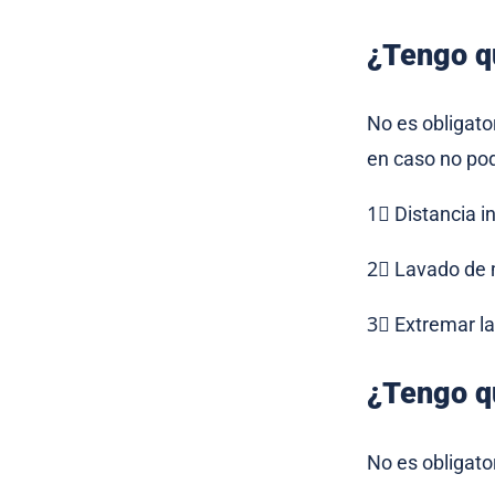
¿Tengo qu
No es obligato
en caso no po
1⃣ Distancia i
2⃣ Lavado de 
3⃣ Extremar la
¿Tengo q
No es obligato