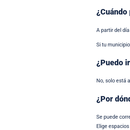
¿Cuándo p
A partir del dí
Si tu municipi
¿Puedo i
No, solo está a
¿Por dón
Se puede corre
Elige espacios