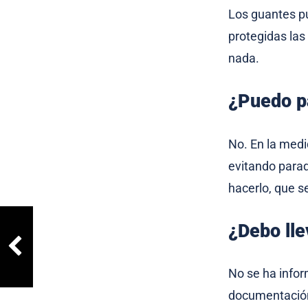
Los guantes pu
protegidas la
nada.
¿Puedo pa
No. En la medi
evitando parad
hacerlo, que s
¿Debo ll
No se ha info
documentación