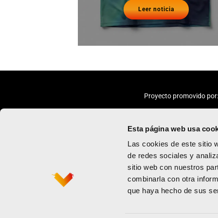
Leer noticia
Proyecto promovido por
Esta página web usa cook
Las cookies de este sitio 
de redes sociales y analiz
sitio web con nuestros par
Maratón
Política de priv
combinarla con otra inform
Medio maratón
Términos y con
que haya hecho de sus ser
Contacto
Política de coo
Newsletter