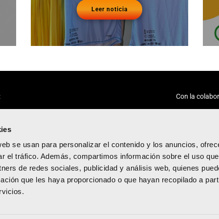
Leer noticia
:
Con la colabor
ies
web se usan para personalizar el contenido y los anuncios, ofrec
ar el tráfico. Además, compartimos información sobre el uso que
tners de redes sociales, publicidad y análisis web, quienes pue
acidad
ación que les haya proporcionado o que hayan recopilado a parti
diciones
vicios.
kies