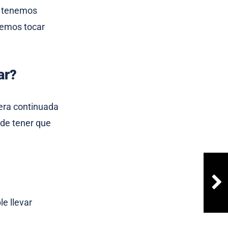
e tenemos
bemos tocar
ar?
nera continuada
 de tener que
e llevar