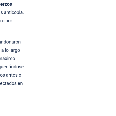
uerzos
s anticopia,
ro por
bandonaron
a lo largo
o máximo
, quedándose
dos antes o
etectados en