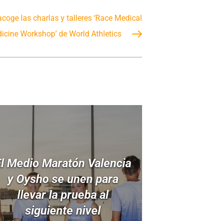
acoge las charlas y talleres ‘Race Medical
icine Workshop’ de World Athletics
l Medio Maratón Valencia
y Oysho se unen para
llevar la prueba al
siguiente nivel