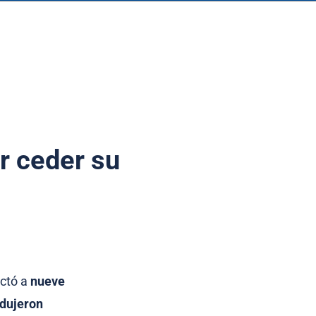
r ceder su
ectó a
nueve
odujeron