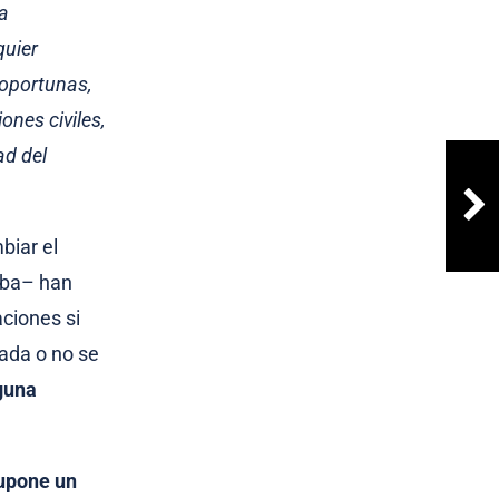
ba
quier
 oportunas,
ones civiles,
ad del
biar el
eba– han
aciones si
zada o no se
nguna
supone un