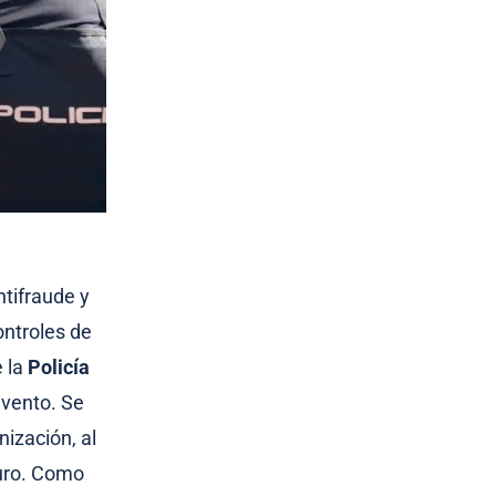
tifraude y
ontroles de
e la
Policía
evento. Se
nización, al
guro. Como