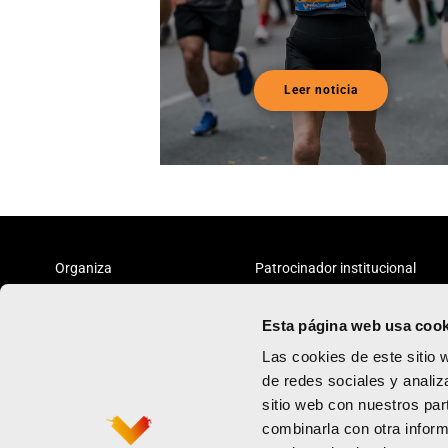
Leer noticia
Organiza
Patrocinador institucional
Esta página web usa cook
Las cookies de este sitio 
de redes sociales y analiz
sitio web con nuestros par
Maratón
Política de priv
combinarla con otra inform
Medio maratón
Términos y con