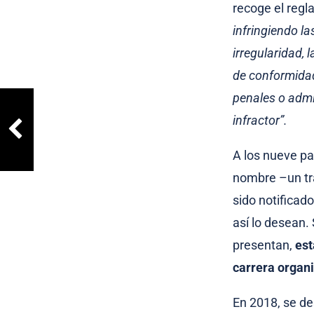
recoge el regl
infringiendo l
irregularidad,
de conformidad 
penales o admi
infractor”.
A los nueve pa
nombre –un trá
sido notificad
así lo desean.
presentan,
est
carrera organ
En 2018, se de