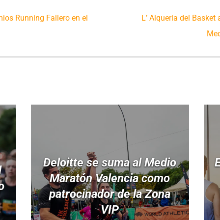
mios Running Fallero en el
L’ Alqueria del Basket 
Med
Deloitte se suma al Medio
E
l
Maratón Valencia como
o
patrocinador de la Zona
VIP