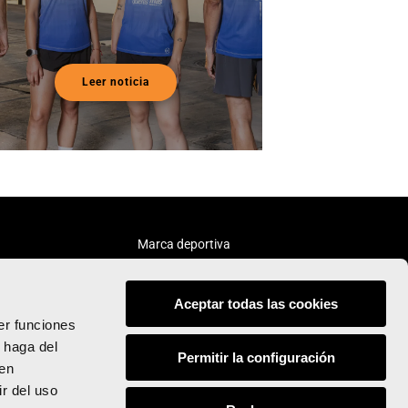
Leer noticia
Marca deportiva
Aceptar todas las cookies
er funciones
 haga del
Permitir la configuración
den
Síguenos:
r del uso