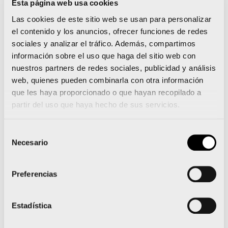
Esta página web usa cookies
tendrán un uso futuro en el Maratón 2020,
Las cookies de este sitio web se usan para personalizar
dentro de la campaña Bottle to bottle de Coca-
el contenido y los anuncios, ofrecer funciones de redes
Cola. Todas las botellas de plástico usadas por
sociales y analizar el tráfico. Además, compartimos
los corredores pasan ahora a un proceso de
información sobre el uso que haga del sitio web con
nuestros partners de redes sociales, publicidad y análisis
reciclaje mediante el cual serán tratadas para
web, quienes pueden combinarla con otra información
convertirse en las botellas que se usarán en el
que les haya proporcionado o que hayan recopilado a
40 aniversario del Maratón Valencia, que tendrá
partir del uso que haya hecho de sus servicios.
lugar el 6 de diciembre de 2020. El plástico es
Selección
prensado, seleccionado y lavado por empresas
Necesario
de
especializadas, para posteriormente convertirlo
consentimiento
en pequeñas escamas y fabricar a partir de este
Preferencias
material las nuevas botellas con el máximo nivel
de plástico reciclado que técnicamente sea
Estadística
posible.