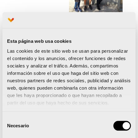
Hotel AC Valencia 2019
Esta página web usa cookies
Las cookies de este sitio web se usan para personalizar
el contenido y los anuncios, ofrecer funciones de redes
Sobre AC Hotels
sociales y analizar el tráfico. Además, compartimos
información sobre el uso que haga del sitio web con
AC Hotels fue fundada por Antonio Catalán en
nuestros partners de redes sociales, publicidad y análisis
1998. Desde 2011 forma parte del Grupo
web, quienes pueden combinarla con otra información
Marriott, la hotelera con más establecimientos en
que les haya proporcionado o que hayan recopilado a
partir del uso que haya hecho de sus servicios.
el mundo. AC Hotels en España tiene más de 65
hoteles, en casi todas las capitales de provincia.
Selección
En concreto, en la ciudad de València cuentan
Necesario
de
con dos hoteles de la cadena. En el mundo,
consentimiento