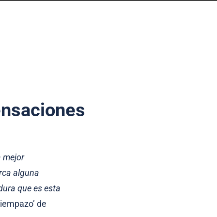
sensaciones
a mejor
arca alguna
dura que es esta
‘tiempazo’ de