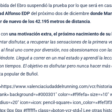
bida del Ebro suspendió la prueba por lo que será en cas
dad Alfonso EDP
del próximo dos de diciembre
donde Man
r de nuevo de los 42.195 metros de distancia
.
 con
una motivación extra, el próximo nacimiento de su 
ntar disfrutar, a recuperar las sensaciones de la primera ve
al final uno corre por diversión, nos obsesionamos con l
iéndote. Llegué a correr en un mal estado y aprendí la lec
n tiempos. El objetivo es disfrutar pero nunca hacer más 
ta popular de Buñol.
=»https://www.valenciaciudaddelrunning.com/vcr/histori
lank» background=»#000301″ color=»#f9fefa» size=»10″ 
dius=»20″ icon=»icon: pencil-square» icon_color=»#fef3f3
x 0px 0px #ffffff» class=»boton-vcr-std»] Lee otras hist