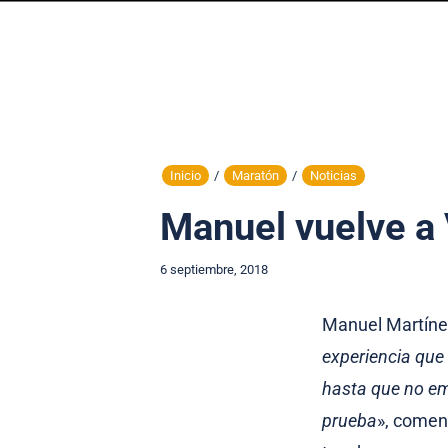
Inicio
/
Maratón
/
Noticias
Manuel vuelve a 
6 septiembre, 2018
Manuel Martínez
experiencia que
hasta que no em
prueba
», coment