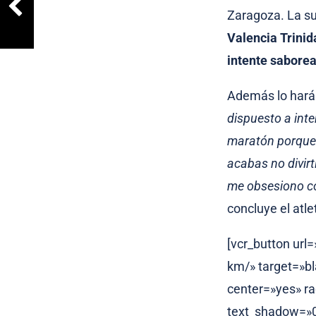
Zaragoza. La su
Valencia Trini
intente saborea
Además lo hará
dispuesto a inte
maratón porque 
acabas no divirt
me obsesiono co
concluye el atle
[vcr_button url
km/» target=»b
center=»yes» ra
text_shadow=»0p