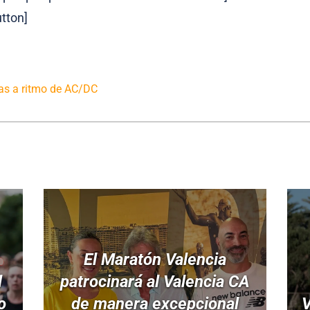
tton]
oras a ritmo de AC/DC
El Maratón Valencia
l
patrocinará al Valencia CA
o
de manera excepcional
V