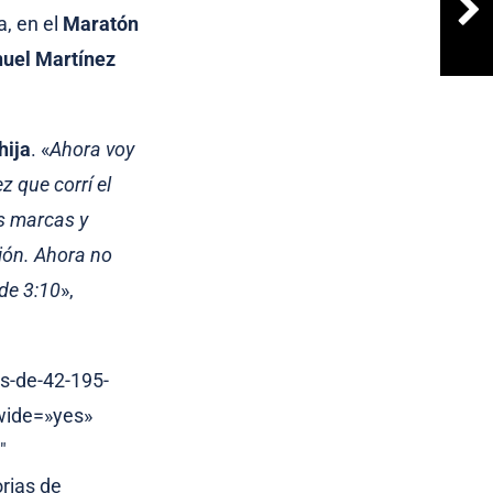
a, en el
Maratón
uel Martínez
hija
. «
Ahora voy
z que corrí el
as marcas y
ción. Ahora no
de 3:10
»,
as-de-42-195-
wide=»yes»
″
orias de