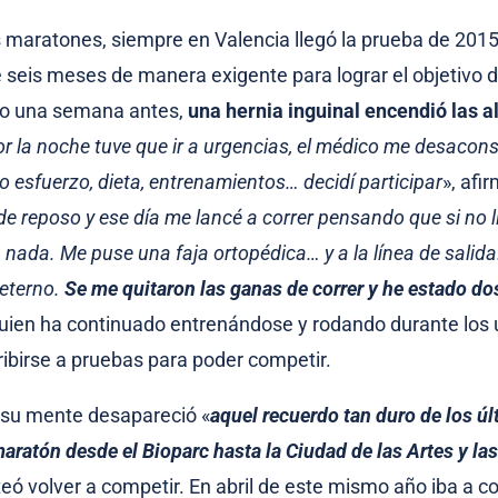
maratones, siempre en Valencia llegó la prueba de 201
 seis meses de manera exigente para lograr el objetivo d
ro una semana antes,
una hernia inguinal encendió las 
or la noche tuve que ir a urgencias, el médico me desacons
 esfuerzo, dieta, entrenamientos… decidí participar
», afir
e reposo y ese día me lancé a correr pensando que si no l
ada. Me puse una faja ortopédica… y a la línea de salida.
 eterno.
Se me quitaron las ganas de correr y he estado do
uien ha continuado entrenándose y rodando durante los 
ribirse a pruebas para poder competir.
 su mente desapareció «
aquel recuerdo tan duro de los ú
aratón desde el Bioparc hasta la Ciudad de las Artes y la
eó volver a competir. En abril de este mismo año iba a co