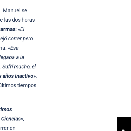
5. Manuel se
e las dos horas
alarmas
: «
El
ejó correr pero
ma. «
Esa
legaba a la
 Sufrí mucho, el
s años inactivo
»,
últimos tiempos
ltimos
s Ciencias
»,
rrer en